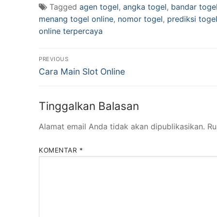
Tagged
agen togel
,
angka togel
,
bandar toge
menang togel online
,
nomor togel
,
prediksi toge
online terpercaya
Navigasi
PREVIOUS
Previous
pos
Cara Main Slot Online
post:
Tinggalkan Balasan
Alamat email Anda tidak akan dipublikasikan.
Ru
KOMENTAR
*