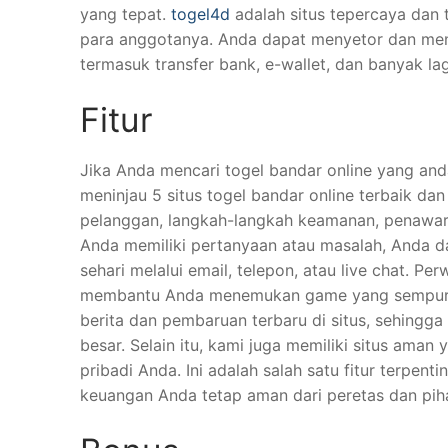
yang tepat.
togel4d
adalah situs tepercaya dan 
para anggotanya. Anda dapat menyetor dan men
termasuk transfer bank, e-wallet, dan banyak lag
Fitur
Jika Anda mencari togel bandar online yang anda
meninjau 5 situs togel bandar online terbaik da
pelanggan, langkah-langkah keamanan, penawaran
Anda memiliki pertanyaan atau masalah, Anda 
sehari melalui email, telepon, atau live chat. 
membantu Anda menemukan game yang sempurna
berita dan pembaruan terbaru di situs, sehing
besar. Selain itu, kami juga memiliki situs ama
pribadi Anda. Ini adalah salah satu fitur terpent
keuangan Anda tetap aman dari peretas dan piha