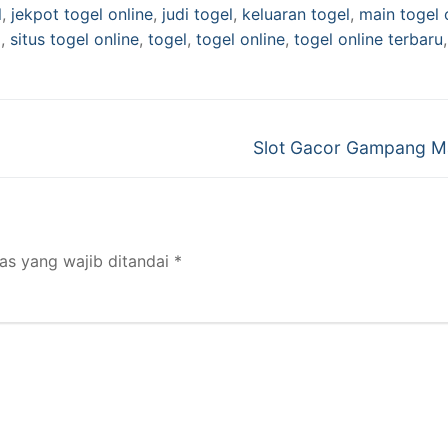
l
,
jekpot togel online
,
judi togel
,
keluaran togel
,
main togel 
l
,
situs togel online
,
togel
,
togel online
,
togel online terbaru
Next
Slot Gacor Gampang M
post:
as yang wajib ditandai
*