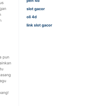
pen 4d
us
ggan
slot gacor
m
oli 4d
n
link slot gacor
a pun
ainkan
tu
masang
ragu
bang!