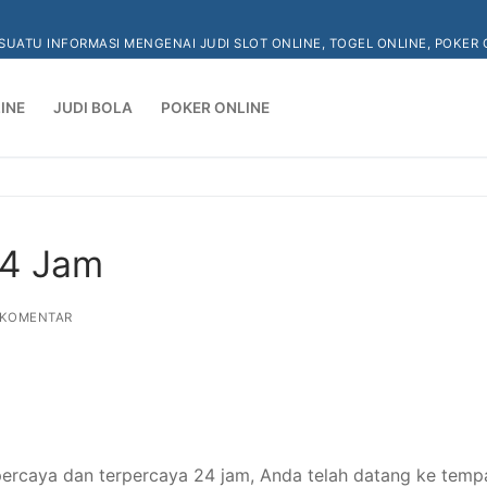
ATU INFORMASI MENGENAI JUDI SLOT ONLINE, TOGEL ONLINE, POKER 
INE
JUDI BOLA
POKER ONLINE
Cari:
24 Jam
 KOMENTAR
rpercaya dan terpercaya 24 jam, Anda telah datang ke temp