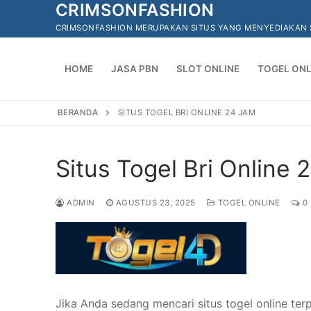
CRIMSONFASHION
Lompat
ke
CRIMSONFASHION MERUPAKAN SITUS YANG MENYEDIAKAN SU
konten
HOME
JASA PBN
SLOT ONLINE
TOGEL ONL
BERANDA
SITUS TOGEL BRI ONLINE 24 JAM
Situs Togel Bri Online 
ADMIN
AGUSTUS 23, 2025
TOGEL ONLINE
0
Jika Anda sedang mencari situs togel online te