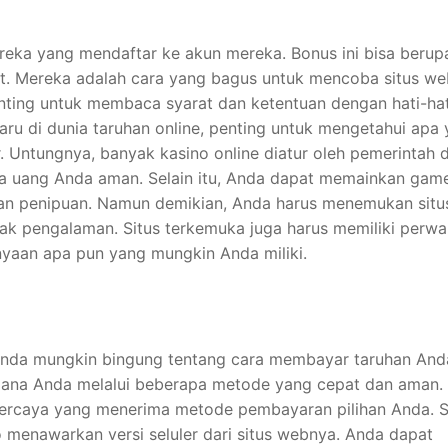
eka yang mendaftar ke akun mereka. Bonus ini bisa berup
it. Mereka adalah cara yang bagus untuk mencoba situs w
nting untuk membaca syarat dan ketentuan dengan hati-hat
ru di dunia taruhan online, penting untuk mengetahui apa
Untungnya, banyak kasino online diatur oleh pemerintah d
hwa uang Anda aman. Selain itu, Anda dapat memainkan gam
dan penipuan. Namun demikian, Anda harus menemukan situ
ak pengalaman. Situs terkemuka juga harus memiliki perwa
yaan apa pun yang mungkin Anda miliki.
, Anda mungkin bingung tentang cara membayar taruhan And
dana Anda melalui beberapa metode yang cepat dan aman.
rcaya yang menerima metode pembayaran pilihan Anda. S
o menawarkan versi seluler dari situs webnya. Anda dapat