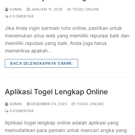
ADMIN
JANUARI 11, 2026
TOGEL ONLINE
0 KOMENTAR
Jika Anda ingin bermain toto online, pastikan untuk
menemukan situs web yang memiliki reputasi baik dan
memiliki reputasi yang baik. Anda juga harus
memeriksa apakah…
BACA SELENGKAPNYA %RARR;
Aplikasi Togel Lengkap Online
ADMIN
DESEMBER 24, 2025
TOGEL ONLINE
0 KOMENTAR
Aplikasi togel lengkap online adalah aplikasi yang
memudahkan para pemain untuk mencari angka yang