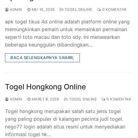
ADMIN
MEI 16, 2026
TOGEL ONLINE
0 KOMENTAR
apk togel tikus 4d online adalah platform online yang
memungkinkan pemain untuk memainkan permainan
seperti toto macau dan toto sdy. Ini menawarkan
beberapa keunggulan dibandingkan…
BACA SELENGKAPNYA %RARR;
Togel Hongkong Online
ADMIN
MARET 8, 2026
TOGEL ONLINE
0 KOMENTAR
Togel hongkong merupakan salah satu jenis togel
yang paling populer di kalangan pecinta judi togel.
nego77 login adalah situs resmi untuk menyediakan
informasi togel hk…