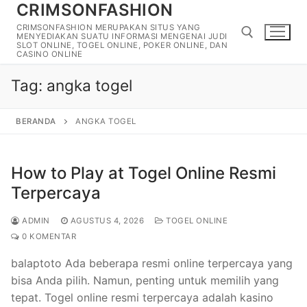
CRIMSONFASHION
Lompat
ke
CRIMSONFASHION MERUPAKAN SITUS YANG
MENYEDIAKAN SUATU INFORMASI MENGENAI JUDI
konten
SLOT ONLINE, TOGEL ONLINE, POKER ONLINE, DAN
CASINO ONLINE
Tag:
angka togel
Cari:
BERANDA
ANGKA TOGEL
How to Play at Togel Online Resmi
Terpercaya
ADMIN
AGUSTUS 4, 2026
TOGEL ONLINE
0 KOMENTAR
balaptoto Ada beberapa resmi online terpercaya yang
bisa Anda pilih. Namun, penting untuk memilih yang
tepat. Togel online resmi terpercaya adalah kasino