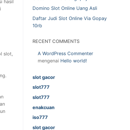
 hasil
Domino Slot Online Uang Asli
i
Daftar Judi Slot Online Via Gopay
10rb
RECENT COMMENTS
A WordPress Commenter
 slot,
mengenai
Hello world!
ng.
slot gacor
slot777
an
slot777
kan
enakcuan
pun
iso777
slot gacor