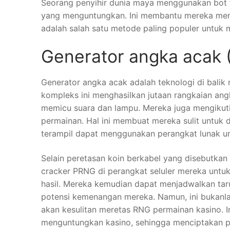
Seorang penyihir dunia maya menggunakan bot 
yang menguntungkan. Ini membantu mereka menj
adalah salah satu metode paling populer untuk m
Generator angka acak 
Generator angka acak adalah teknologi di balik 
kompleks ini menghasilkan jutaan rangkaian ang
memicu suara dan lampu. Mereka juga mengikuti 
permainan. Hal ini membuat mereka sulit untuk d
terampil dapat menggunakan perangkat lunak 
Selain peretasan koin berkabel yang disebutkan 
cracker PRNG di perangkat seluler mereka untu
hasil. Mereka kemudian dapat menjadwalkan tar
potensi kemenangan mereka. Namun, ini bukanla
akan kesulitan meretas RNG permainan kasino. 
menguntungkan kasino, sehingga menciptakan pel