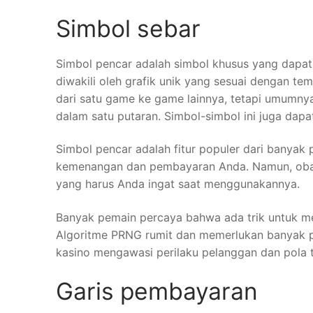
Simbol sebar
Simbol pencar adalah simbol khusus yang dapat 
diwakili oleh grafik unik yang sesuai dengan tem
dari satu game ke game lainnya, tetapi umumny
dalam satu putaran. Simbol-simbol ini juga da
Simbol pencar adalah fitur populer dari banyak
kemenangan dan pembayaran Anda. Namun, obat-o
yang harus Anda ingat saat menggunakannya.
Banyak pemain percaya bahwa ada trik untuk men
Algoritme PRNG rumit dan memerlukan banyak 
kasino mengawasi perilaku pelanggan dan pola t
Garis pembayaran