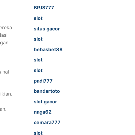
BPJS777
slot
Mereka
situs gacor
iasi
slot
ngan
bebasbet88
slot
slot
 hal
padi777
bandartoto
kian.
slot gacor
an.
naga62
cemara777
slot