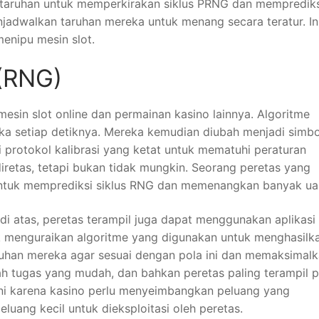
taruhan untuk memperkirakan siklus PRNG dan memprediksi
adwalkan taruhan mereka untuk menang secara teratur. In
enipu mesin slot.
(RNG)
mesin slot online dan permainan kasino lainnya. Algoritme
ka setiap detiknya. Mereka kemudian diubah menjadi simbol
protokol kalibrasi yang ketat untuk mematuhi peraturan
iretas, tetapi bukan tidak mungkin. Seorang peretas yang
untuk memprediksi siklus RNG dan memenangkan banyak ua
di atas, peretas terampil juga dapat menggunakan aplikasi
k menguraikan algoritme yang digunakan untuk menghasilk
uhan mereka agar sesuai dengan pola ini dan memaksimal
h tugas yang mudah, dan bahkan peretas paling terampil 
Ini karena kasino perlu menyeimbangkan peluang yang
uang kecil untuk dieksploitasi oleh peretas.