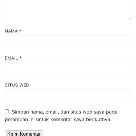
NAMA
*
EMAIL
*
SITUS WEB
Simpan nama, email, dan situs web saya pada
peramban ini untuk komentar saya berikutnya.