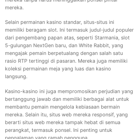
mereka.
Selain permainan kasino standar, situs-situs ini
memiliki beragam slot. Ini termasuk judul-judul populer
dari pengembang papan atas, seperti Starmania, slot
5-gulungan NextGen baru, dan White Rabbit, yang
mengajak pemain berpetualang dengan salah satu
rasio RTP tertinggi di pasaran. Mereka juga memiliki
koleksi permainan meja yang luas dan kasino
langsung.
Kasino-kasino ini juga mempromosikan perjudian yang
bertanggung jawab dan memiliki berbagai alat untuk
membantu pemain mengelola kebiasaan bermain
mereka. Selain itu, situs web mereka responsif, yang
berarti situs web mereka tampak hebat di semua
perangkat, termasuk ponsel. Ini penting untuk
pengalaman yang ramah pengguna.