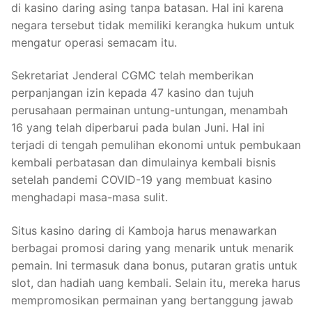
di kasino daring asing tanpa batasan. Hal ini karena
negara tersebut tidak memiliki kerangka hukum untuk
mengatur operasi semacam itu.
Sekretariat Jenderal CGMC telah memberikan
perpanjangan izin kepada 47 kasino dan tujuh
perusahaan permainan untung-untungan, menambah
16 yang telah diperbarui pada bulan Juni. Hal ini
terjadi di tengah pemulihan ekonomi untuk pembukaan
kembali perbatasan dan dimulainya kembali bisnis
setelah pandemi COVID-19 yang membuat kasino
menghadapi masa-masa sulit.
Situs kasino daring di Kamboja harus menawarkan
berbagai promosi daring yang menarik untuk menarik
pemain. Ini termasuk dana bonus, putaran gratis untuk
slot, dan hadiah uang kembali. Selain itu, mereka harus
mempromosikan permainan yang bertanggung jawab