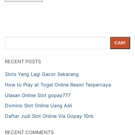
Cari
CARI
RECENT POSTS
Slots Yang Lagi Gacor Sekarang
How to Play at Togel Online Resmi Terpercaya
Ulasan Online Slot gopay777
Domino Slot Online Uang Asli
Daftar Judi Slot Online Via Gopay 10rb
RECENT COMMENTS