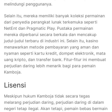
melindungi penggunanya.
Selain itu, mereka memiliki banyak koleksi permainan
dari penyedia perangkat lunak terkemuka seperti
NetEnt dan Pragmatic Play. Pustaka permainan
mereka diperbarui secara berkala dan mencakup
judul-judul terbaru di industri ini. Selain itu, kasino
menawarkan metode pembayaran yang aman dan
nyaman seperti kartu kredit, dompet elektronik, mata
uang kripto, dan transfer bank. Fitur-fitur ini membuat
perjudian daring lebih menarik bagi para pemain
Kamboja.
Lisensi
Meskipun hukum Kamboja tidak secara tegas
melarang perjudian daring, perjudian daring di dalam
negeri tetap ilegal. Akan tetapi, pemain bebas bermain