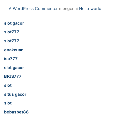
A WordPress Commenter
mengenai
Hello world!
slot gacor
slot777
slot777
enakcuan
iso777
slot gacor
BPJS777
slot
situs gacor
slot
bebasbet88