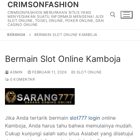
CRIMSONFASHION
Lompat
ke
CRIMSONFASHION MERUPAKAN SITUS YANG
MENYEDIAKAN SUATU INFORMASI MENGENAI JUDI
konten
SLOT ONLINE, TOGEL ONLINE, POKER ONLINE, DAN
CASINO ONLINE
BERANDA
BERMAIN SLOT ONLINE KAMBOJA
Cari:
Bermain Slot Online Kamboja
ADMIN
FEBRUARI 11, 2026
SLOT ONLINE
0 KOMENTAR
Jika Anda tertarik bermain
slot777 login
online
Kamboja, Anda harus tahu bahwa memulainya mudah.
Cukup kunjungi salah satu situs Asiabet yang disetujui