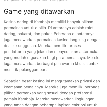
Game yang ditawarkan
Kasino daring di Kamboja memiliki banyak pilihan
permainan untuk dipilih. Di antaranya adalah rolet
daring, bakarat, dan poker. Beberapa di antaranya
juga menawarkan permainan kasino langsung dengan
dealer sungguhan. Mereka memiliki proses
pendaftaran yang jelas dan menyediakan antarmuka
yang mudah digunakan bagi para pemainnya. Mereka
juga menawarkan berbagai penawaran khusus untuk
menarik pelanggan baru.
Sebagian besar kasino ini mengutamakan privasi dan
keamanan pemainnya. Mereka juga memiliki berbagai
pilihan perbankan yang sesuai dengan preferensi
pemain Kamboja. Mereka menawarkan lingkungan
yang aman dengan beberapa lapisan enkripsi untuk