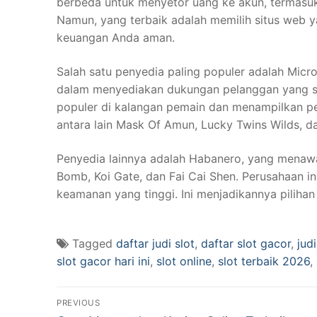
berbeda untuk menyetor uang ke akun, termasuk 
Namun, yang terbaik adalah memilih situs web y
keuangan Anda aman.
Salah satu penyedia paling populer adalah Micro
dalam menyediakan dukungan pelanggan yang sa
populer di kalangan pemain dan menampilkan pe
antara lain Mask Of Amun, Lucky Twins Wilds, dan
Penyedia lainnya adalah Habanero, yang menawar
Bomb, Koi Gate, dan Fai Cai Shen. Perusahaan ini
keamanan yang tinggi. Ini menjadikannya pilih
Tagged
daftar judi slot
,
daftar slot gacor
,
judi
slot gacor hari ini
,
slot online
,
slot terbaik 2026
,
Navigasi
PREVIOUS