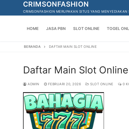
CRIMSONFASHION
Lompat
ke
CRIMSONFASHION MERUPAKAN SITUS YANG MENYEDIAKAN SU
konten
HOME
JASA PBN
SLOT ONLINE
TOGEL ONL
BERANDA
DAFTAR MAIN SLOT ONLINE
Daftar Main Slot Online
ADMIN
FEBRUARI 20, 2026
SLOT ONLINE
0 K