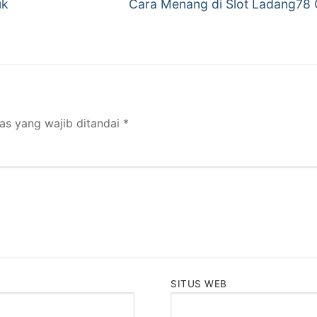
Next
uk
Cara Menang di Slot Ladang78 
post:
as yang wajib ditandai
*
SITUS WEB