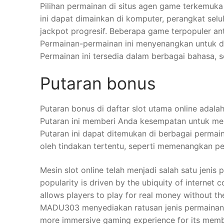
Pilihan permainan di situs agen game terkemuk
ini dapat dimainkan di komputer, perangkat selu
jackpot progresif. Beberapa game terpopuler ant
Permainan-permainan ini menyenangkan untuk d
Permainan ini tersedia dalam berbagai bahasa,
Putaran bonus
Putaran bonus di daftar slot utama online adal
Putaran ini memberi Anda kesempatan untuk mem
Putaran ini dapat ditemukan di berbagai permai
oleh tindakan tertentu, seperti memenangkan pe
Mesin slot online telah menjadi salah satu jenis 
popularity is driven by the ubiquity of internet 
allows players to play for real money without the
MADU303 menyediakan ratusan jenis permainan ya
more immersive gaming experience for its memb