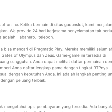
ot online. Ketika bermain di situs gadunslot, kami menjala
an. We provide 24 hari kerjasama penyelamatan tak perlu
a adalah Habanero. telepon.
 bisa mencari di Pragmatic Play. Mereka memiliki sejumla
k Gates of Olympus dan Zeus. Game-game ini tersedia di
 uang sungguhan. Anda dapat melihat daftar permainan de
mberi Anda daftar lengkap game dengan tingkat RTPnya
ai dengan kebutuhan Anda. Ini adalah langkah penting u
engan peluang terbaik.
tuk mengetahui opsi pembayaran yang tersedia. Ada banyak