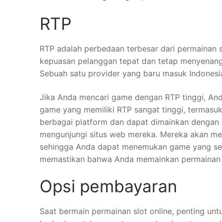
RTP
RTP adalah perbedaan terbesar dari permainan sl
kepuasan pelanggan tepat dan tetap menyenangk
Sebuah satu provider yang baru masuk Indonesi
Jika Anda mencari game dengan RTP tinggi, Anda
game yang memiliki RTP sangat tinggi, termasu
berbagai platform dan dapat dimainkan dengan
mengunjungi situs web mereka. Mereka akan me
sehingga Anda dapat menemukan game yang sesu
memastikan bahwa Anda memainkan permainan d
Opsi pembayaran
Saat bermain permainan slot online, penting un