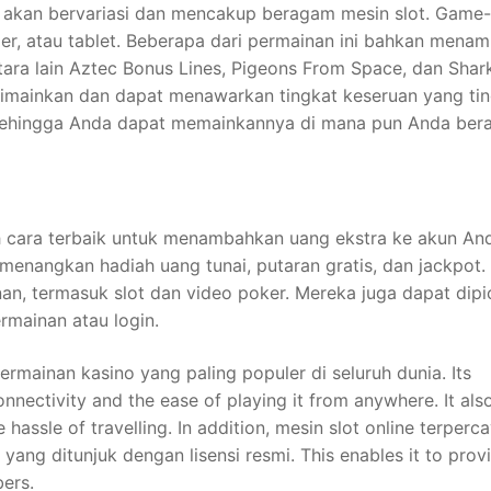
a akan bervariasi dan mencakup beragam mesin slot. Gam
ler, atau tablet. Beberapa dari permainan ini bahkan menam
ara lain Aztec Bonus Lines, Pigeons From Space, dan Shark 
imainkan dan dapat menawarkan tingkat keseruan yang tin
 sehingga Anda dapat memainkannya di mana pun Anda ber
ah cara terbaik untuk menambahkan uang ekstra ke akun An
enangkan hadiah uang tunai, putaran gratis, dan jackpot.
nan, termasuk slot dan video poker. Mereka juga dapat dipi
rmainan atau login.
permainan kasino yang paling populer di seluruh dunia. Its
connectivity and the ease of playing it from anywhere. It als
 hassle of travelling. In addition, mesin slot online terperc
ng ditunjuk dengan lisensi resmi. This enables it to prov
ers.