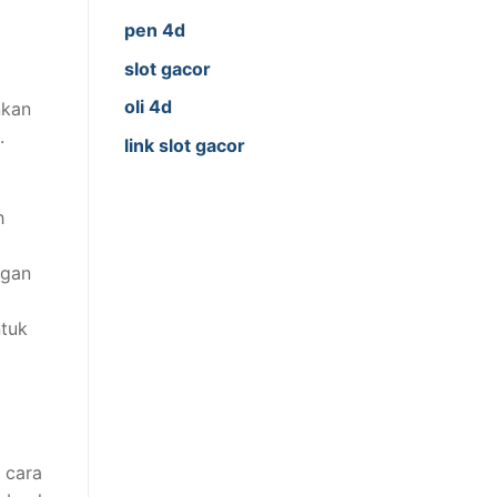
pen 4d
slot gacor
oli 4d
nkan
.
link slot gacor
h
ngan
ntuk
 cara