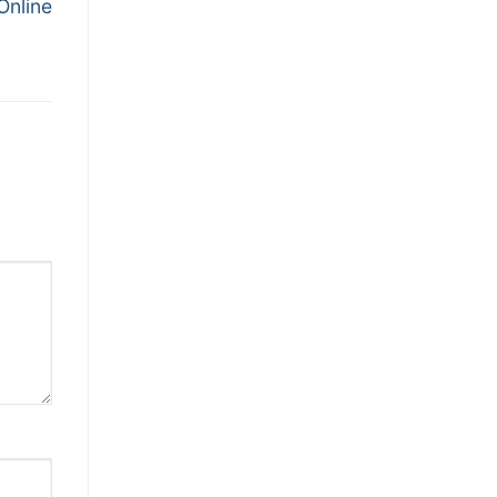
Online