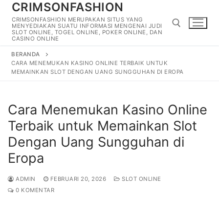
CRIMSONFASHION
Lompat
ke
CRIMSONFASHION MERUPAKAN SITUS YANG
MENYEDIAKAN SUATU INFORMASI MENGENAI JUDI
konten
SLOT ONLINE, TOGEL ONLINE, POKER ONLINE, DAN
CASINO ONLINE
BERANDA
Cari:
CARA MENEMUKAN KASINO ONLINE TERBAIK UNTUK
MEMAINKAN SLOT DENGAN UANG SUNGGUHAN DI EROPA
Cara Menemukan Kasino Online
Terbaik untuk Memainkan Slot
Dengan Uang Sungguhan di
Eropa
ADMIN
FEBRUARI 20, 2026
SLOT ONLINE
0 KOMENTAR