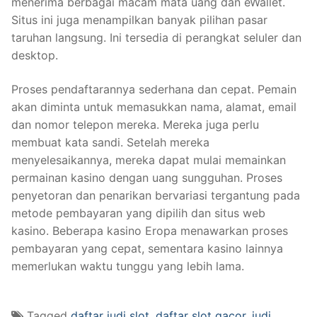
menerima berbagai macam mata uang dan eWallet.
Situs ini juga menampilkan banyak pilihan pasar
taruhan langsung. Ini tersedia di perangkat seluler dan
desktop.
Proses pendaftarannya sederhana dan cepat. Pemain
akan diminta untuk memasukkan nama, alamat, email
dan nomor telepon mereka. Mereka juga perlu
membuat kata sandi. Setelah mereka
menyelesaikannya, mereka dapat mulai memainkan
permainan kasino dengan uang sungguhan. Proses
penyetoran dan penarikan bervariasi tergantung pada
metode pembayaran yang dipilih dan situs web
kasino. Beberapa kasino Eropa menawarkan proses
pembayaran yang cepat, sementara kasino lainnya
memerlukan waktu tunggu yang lebih lama.
Tagged
daftar judi slot
,
daftar slot gacor
,
judi