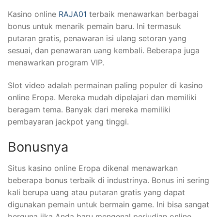
Kasino online
RAJA01
terbaik menawarkan berbagai
bonus untuk menarik pemain baru. Ini termasuk
putaran gratis, penawaran isi ulang setoran yang
sesuai, dan penawaran uang kembali. Beberapa juga
menawarkan program VIP.
Slot video adalah permainan paling populer di kasino
online Eropa. Mereka mudah dipelajari dan memiliki
beragam tema. Banyak dari mereka memiliki
pembayaran jackpot yang tinggi.
Bonusnya
Situs kasino online Eropa dikenal menawarkan
beberapa bonus terbaik di industrinya. Bonus ini sering
kali berupa uang atau putaran gratis yang dapat
digunakan pemain untuk bermain game. Ini bisa sangat
berguna jika Anda baru mengenal perjudian online.