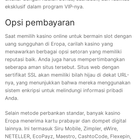
eksklusif dalam program VIP-nya.
Opsi pembayaran
Saat memilih kasino online untuk bermain slot dengan
uang sungguhan di Eropa, carilah kasino yang
menawarkan berbagai opsi setoran yang memiliki
reputasi baik. Anda juga harus mempertimbangkan
seberapa aman situs tersebut. Situs web dengan
sertifikat SSL akan memiliki bilah hijau di dekat URL-
nya, yang menunjukkan bahwa mereka menggunakan
sistem enkripsi untuk melindungi informasi pribadi
Anda.
Selain metode perbankan standar, banyak kasino
Eropa menerima kartu prabayar dan dompet digital
lainnya. Ini termasuk Siru Mobile, Zimpler, eWire,
NETELLER, EcoPayz, Maestro, CashtoCode, Flexepin,