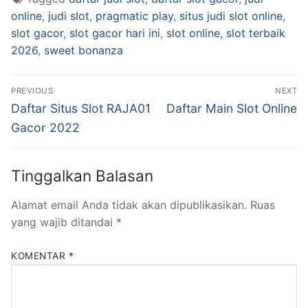
online
,
judi slot
,
pragmatic play
,
situs judi slot online
,
slot gacor
,
slot gacor hari ini
,
slot online
,
slot terbaik
2026
,
sweet bonanza
Navigasi
PREVIOUS
NEXT
pos
Previous
Next
Daftar Situs Slot RAJA01
Daftar Main Slot Online
post:
post:
Gacor 2022
Tinggalkan Balasan
Alamat email Anda tidak akan dipublikasikan.
Ruas
yang wajib ditandai
*
KOMENTAR
*