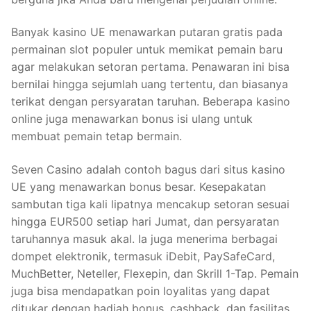
Banyak kasino UE menawarkan putaran gratis pada
permainan slot populer untuk memikat pemain baru
agar melakukan setoran pertama. Penawaran ini bisa
bernilai hingga sejumlah uang tertentu, dan biasanya
terikat dengan persyaratan taruhan. Beberapa kasino
online juga menawarkan bonus isi ulang untuk
membuat pemain tetap bermain.
Seven Casino adalah contoh bagus dari situs kasino
UE yang menawarkan bonus besar. Kesepakatan
sambutan tiga kali lipatnya mencakup setoran sesuai
hingga EUR500 setiap hari Jumat, dan persyaratan
taruhannya masuk akal. Ia juga menerima berbagai
dompet elektronik, termasuk iDebit, PaySafeCard,
MuchBetter, Neteller, Flexepin, dan Skrill 1-Tap. Pemain
juga bisa mendapatkan poin loyalitas yang dapat
ditukar dengan hadiah bonus, cashback, dan fasilitas