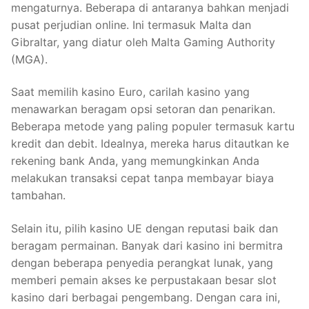
mengaturnya. Beberapa di antaranya bahkan menjadi
pusat perjudian online. Ini termasuk Malta dan
Gibraltar, yang diatur oleh Malta Gaming Authority
(MGA).
Saat memilih kasino Euro, carilah kasino yang
menawarkan beragam opsi setoran dan penarikan.
Beberapa metode yang paling populer termasuk kartu
kredit dan debit. Idealnya, mereka harus ditautkan ke
rekening bank Anda, yang memungkinkan Anda
melakukan transaksi cepat tanpa membayar biaya
tambahan.
Selain itu, pilih kasino UE dengan reputasi baik dan
beragam permainan. Banyak dari kasino ini bermitra
dengan beberapa penyedia perangkat lunak, yang
memberi pemain akses ke perpustakaan besar slot
kasino dari berbagai pengembang. Dengan cara ini,