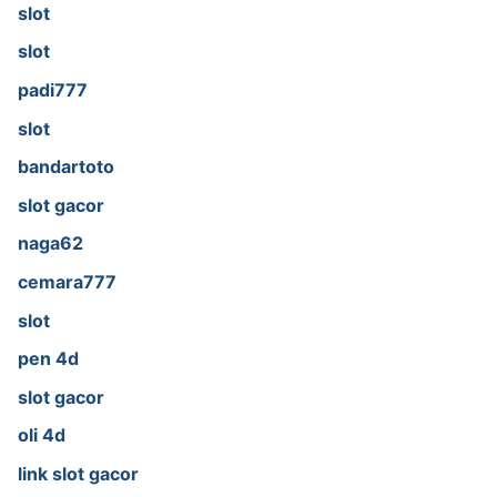
slot
slot
padi777
slot
bandartoto
slot gacor
naga62
cemara777
slot
pen 4d
slot gacor
oli 4d
link slot gacor