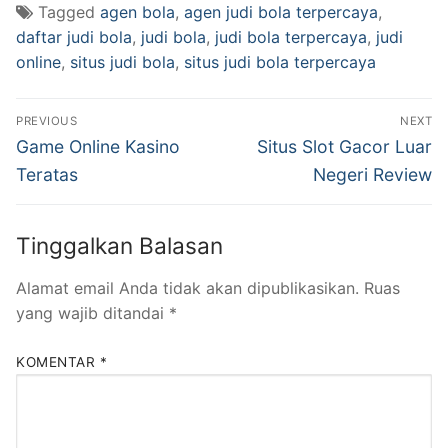
Tagged
agen bola
,
agen judi bola terpercaya
,
daftar judi bola
,
judi bola
,
judi bola terpercaya
,
judi
online
,
situs judi bola
,
situs judi bola terpercaya
Navigasi
PREVIOUS
NEXT
pos
Previous
Next
Game Online Kasino
Situs Slot Gacor Luar
post:
post:
Teratas
Negeri Review
Tinggalkan Balasan
Alamat email Anda tidak akan dipublikasikan.
Ruas
yang wajib ditandai
*
KOMENTAR
*