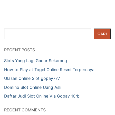
Cari
CARI
RECENT POSTS
Slots Yang Lagi Gacor Sekarang
How to Play at Togel Online Resmi Terpercaya
Ulasan Online Slot gopay777
Domino Slot Online Uang Asli
Daftar Judi Slot Online Via Gopay 10rb
RECENT COMMENTS