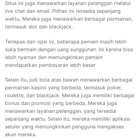
Situs ini juga menawarkan layanan pelanggan melalui
live chat dan email. Pilihan ini tersedia sepanjang
waktu. Mereka juga menawarkan berbagai permainan,
termasuk slot dan blackjack.
Terlepas dari opsi ini, beberapa pemain masih lebih
suka bermain dengan uang sungguhan. Ini karena bisa
lebih nyaman dan memungkinkan pemain
mendapatkan pembayaran lebih besar.
Selain itu, judi bola atas bawah menawarkan berbagai
permainan kasino yang berbeda, termasuk poker,
roulette, dan blackjack. Mereka juga memiliki berbagai
bonus dan promosi yang berbeda. Mereka juga
menawarkan layanan pelanggan, yang tersedia
sepanjang waktu. Selain itu, mereka memiliki aplikasi
seluler yang memungkinkan pengguna mengakses
akun mereka.