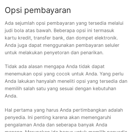
Opsi pembayaran
Ada sejumlah opsi pembayaran yang tersedia melalui
judi bola atas bawah. Beberapa opsi ini termasuk
kartu kredit, transfer bank, dan dompet elektronik.
Anda juga dapat menggunakan pembayaran seluler
untuk melakukan penyetoran dan penarikan.
Tidak ada alasan mengapa Anda tidak dapat
menemukan opsi yang cocok untuk Anda. Yang perlu
Anda lakukan hanyalah meneliti opsi yang tersedia dan
memilih salah satu yang sesuai dengan kebutuhan
Anda.
Hal pertama yang harus Anda pertimbangkan adalah
penyedia. Ini penting karena akan memengaruhi
pengalaman Anda dan seberapa banyak Anda
menang. Merupakan ide bagus untuk memilih penyedia