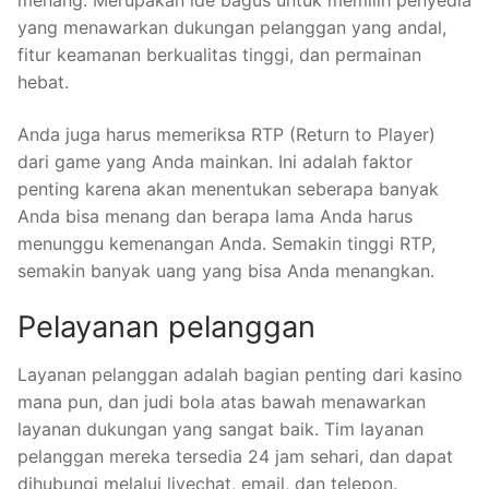
yang menawarkan dukungan pelanggan yang andal,
fitur keamanan berkualitas tinggi, dan permainan
hebat.
Anda juga harus memeriksa RTP (Return to Player)
dari game yang Anda mainkan. Ini adalah faktor
penting karena akan menentukan seberapa banyak
Anda bisa menang dan berapa lama Anda harus
menunggu kemenangan Anda. Semakin tinggi RTP,
semakin banyak uang yang bisa Anda menangkan.
Pelayanan pelanggan
Layanan pelanggan adalah bagian penting dari kasino
mana pun, dan judi bola atas bawah menawarkan
layanan dukungan yang sangat baik. Tim layanan
pelanggan mereka tersedia 24 jam sehari, dan dapat
dihubungi melalui livechat, email, dan telepon.