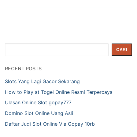
Cari
CARI
RECENT POSTS
Slots Yang Lagi Gacor Sekarang
How to Play at Togel Online Resmi Terpercaya
Ulasan Online Slot gopay777
Domino Slot Online Uang Asli
Daftar Judi Slot Online Via Gopay 10rb