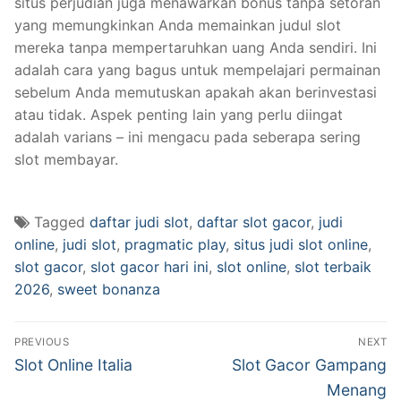
situs perjudian juga menawarkan bonus tanpa setoran
yang memungkinkan Anda memainkan judul slot
mereka tanpa mempertaruhkan uang Anda sendiri. Ini
adalah cara yang bagus untuk mempelajari permainan
sebelum Anda memutuskan apakah akan berinvestasi
atau tidak. Aspek penting lain yang perlu diingat
adalah varians – ini mengacu pada seberapa sering
slot membayar.
Tagged
daftar judi slot
,
daftar slot gacor
,
judi
online
,
judi slot
,
pragmatic play
,
situs judi slot online
,
slot gacor
,
slot gacor hari ini
,
slot online
,
slot terbaik
2026
,
sweet bonanza
Navigasi
PREVIOUS
NEXT
pos
Previous
Next
Slot Online Italia
Slot Gacor Gampang
post:
post:
Menang