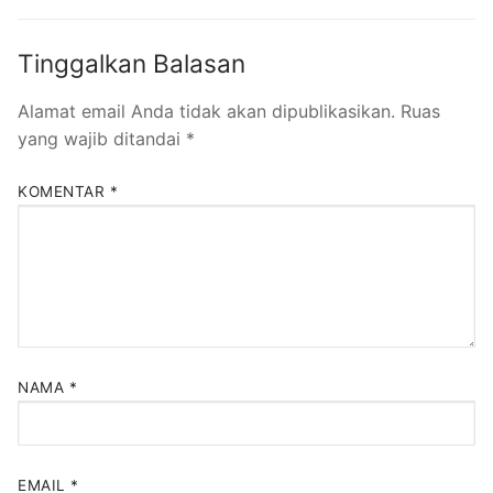
Tinggalkan Balasan
Alamat email Anda tidak akan dipublikasikan.
Ruas
yang wajib ditandai
*
KOMENTAR
*
NAMA
*
EMAIL
*