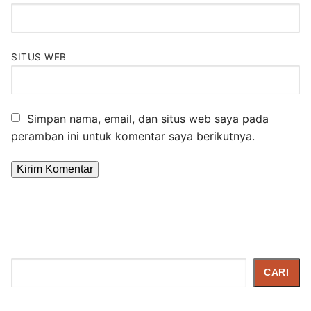
SITUS WEB
Simpan nama, email, dan situs web saya pada
peramban ini untuk komentar saya berikutnya.
Cari
CARI