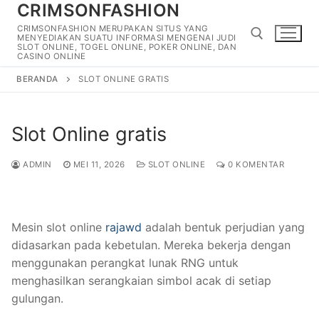
CRIMSONFASHION
Lompat
ke
CRIMSONFASHION MERUPAKAN SITUS YANG
MENYEDIAKAN SUATU INFORMASI MENGENAI JUDI
konten
SLOT ONLINE, TOGEL ONLINE, POKER ONLINE, DAN
CASINO ONLINE
BERANDA
SLOT ONLINE GRATIS
Cari:
Slot Online gratis
ADMIN
MEI 11, 2026
SLOT ONLINE
0 KOMENTAR
Mesin slot online
rajawd
adalah bentuk perjudian yang
didasarkan pada kebetulan. Mereka bekerja dengan
menggunakan perangkat lunak RNG untuk
menghasilkan serangkaian simbol acak di setiap
gulungan.