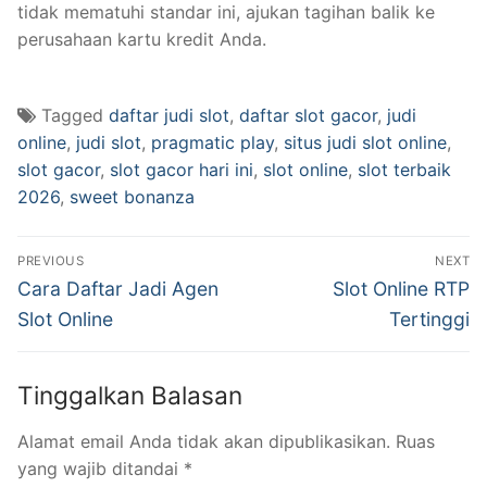
tidak mematuhi standar ini, ajukan tagihan balik ke
perusahaan kartu kredit Anda.
Tagged
daftar judi slot
,
daftar slot gacor
,
judi
online
,
judi slot
,
pragmatic play
,
situs judi slot online
,
slot gacor
,
slot gacor hari ini
,
slot online
,
slot terbaik
2026
,
sweet bonanza
Navigasi
PREVIOUS
NEXT
pos
Previous
Next
Cara Daftar Jadi Agen
Slot Online RTP
post:
post:
Slot Online
Tertinggi
Tinggalkan Balasan
Alamat email Anda tidak akan dipublikasikan.
Ruas
yang wajib ditandai
*