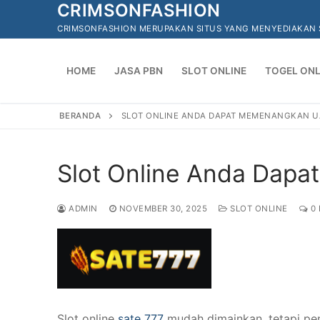
CRIMSONFASHION
Lompat
ke
CRIMSONFASHION MERUPAKAN SITUS YANG MENYEDIAKAN SU
konten
HOME
JASA PBN
SLOT ONLINE
TOGEL ONL
BERANDA
SLOT ONLINE ANDA DAPAT MEMENANGKAN 
Slot Online Anda Dap
ADMIN
NOVEMBER 30, 2025
SLOT ONLINE
0 
Slot online
sate 777
mudah dimainkan, tetapi pe