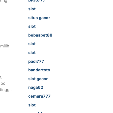
BPJS777
ting
slot
situs gacor
slot
bebasbet88
slot
milih
slot
padi777
bandartoto
.
slot gacor
mbol
naga62
inggi!
cemara777
slot