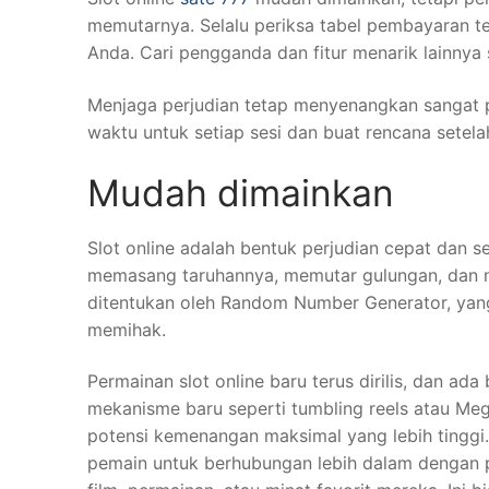
memutarnya. Selalu periksa tabel pembayaran te
Anda. Cari pengganda dan fitur menarik lainnya
Menjaga perjudian tetap menyenangkan sangat 
waktu untuk setiap sesi dan buat rencana setela
Mudah dimainkan
Slot online adalah bentuk perjudian cepat dan 
memasang taruhannya, memutar gulungan, dan m
ditentukan oleh Random Number Generator, yang
memihak.
Permainan slot online baru terus dirilis, dan ad
mekanisme baru seperti tumbling reels atau Meg
potensi kemenangan maksimal yang lebih tinggi.
pemain untuk berhubungan lebih dalam dengan 