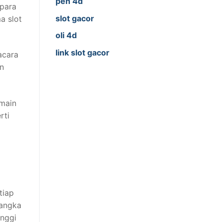
pen 4d
 para
slot gacor
a slot
oli 4d
link slot gacor
acara
n
main
rti
tiap
 angka
inggi