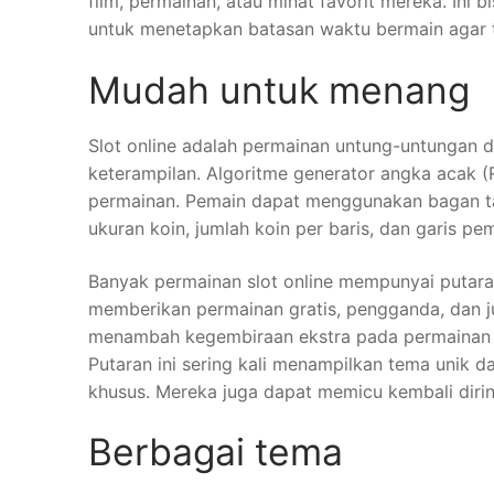
film, permainan, atau minat favorit mereka. Ini 
untuk menetapkan batasan waktu bermain agar 
Mudah untuk menang
Slot online adalah permainan untung-untungan
keterampilan. Algoritme generator angka acak 
permainan. Pemain dapat menggunakan bagan ta
ukuran koin, jumlah koin per baris, dan garis 
Banyak permainan slot online mempunyai putara
memberikan permainan gratis, pengganda, dan ju
menambah kegembiraan ekstra pada permainan 
Putaran ini sering kali menampilkan tema unik d
khusus. Mereka juga dapat memicu kembali dirin
Berbagai tema