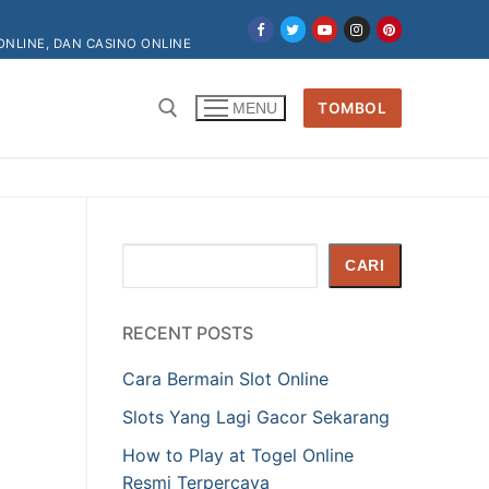
ONLINE, DAN CASINO ONLINE
TOMBOL
MENU
Cari
CARI
RECENT POSTS
Cara Bermain Slot Online
Slots Yang Lagi Gacor Sekarang
How to Play at Togel Online
Resmi Terpercaya