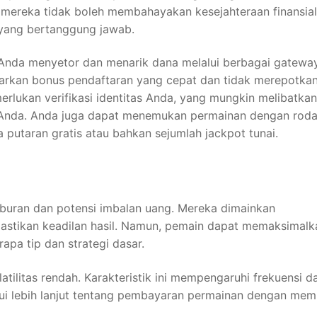
mereka tidak boleh membahayakan kesejahteraan finansial
 yang bertanggung jawab.
 Anda menyetor dan menarik dana melalui berbagai gatewa
rkan bonus pendaftaran yang cepat dan tidak merepotkan
erlukan verifikasi identitas Anda, yang mungkin melibatkan
Anda. Anda juga dapat menemukan permainan dengan rod
putaran gratis atau bahkan sejumlah jackpot tunai.
buran dan potensi imbalan uang. Mereka dimainkan
stikan keadilan hasil. Namun, pemain dapat memaksimalk
pa tip dan strategi dasar.
tilitas rendah. Karakteristik ini mempengaruhi frekuensi d
i lebih lanjut tentang pembayaran permainan dengan me