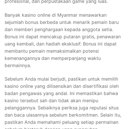
profesional, dan perpustakaan game yang luas.
Banyak kasino online di Myanmar menawarkan
sejumlah bonus berbeda untuk menarik pemain baru
dan memberi penghargaan kepada anggota setia.
Bonus ini dapat mencakup putaran gratis, penawaran
uang kembali, dan hadiah eksklusif. Bonus ini dapat
membantu pemain memaksimalkan potensi
kemenangannya dan memperpanjang waktu
bermainnya.
Sebelum Anda mulai berjudi, pastikan untuk memilih
kasino online yang dilisensikan dan disertifikasi oleh
badan pengawas yang andal. Ini memastikan bahwa
kasino tersebut sah dan tidak akan menipu
pelanggannya. Sebaiknya periksa juga reputasi situs
dan baca ulasannya sebelum berkomitmen. Selain itu,
pastikan Anda memahami peluang setiap permainan