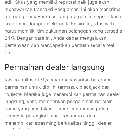
adil. Situs yang memiliki reputasi baik juga akan
menawarkan transaksi yang aman. Ini akan menerima
metode pembayaran pilihan para gamer, seperti kartu
kredit dan dompet elektronik. Selain itu, situs web
harus memiliki tim dukungan pelanggan yang tersedia
24/7. Dengan cara ini, Anda dapat mengajukan
pertanyaan dan mendapatkan bantuan secara real
time.
Permainan dealer langsung
Kasino online di Myanmar menawarkan beragam
permainan untuk dipilih, termasuk blackjack dan
roulette. Mereka juga menampilkan permainan dealer
langsung, yang memberikan pengalaman bermain
game yang mendalam. Game ini dirancang oleh
penyedia perangkat lunak terkemuka dan
menampilkan streaming berkualitas tinggi, dealer