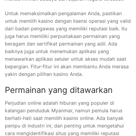
Untuk memaksimalkan pengalaman Anda, pastikan
untuk memilih kasino dengan lisensi operasi yang valid
dari badan pengawas yang memiliki reputasi baik. Itu
juga harus memiliki perpustakaan permainan yang
beragam dan sertifikat permainan yang adil. Ada
baiknya juga untuk menemukan aplikasi yang
menawarkan aplikasi seluler untuk akses mudah saat
bepergian. Fitur-fitur ini akan membantu Anda merasa
yakin dengan pilihan kasino Anda.
Permainan yang ditawarkan
Perjudian online adalah hiburan yang populer di
kalangan penduduk Myanmar, namun pemula harus
berhati-hati saat memilih kasino online. Ada banyak
penipu di industri ini, dan penting untuk mengetahui
cara mengidentifikasi situs yang memiliki reputasi