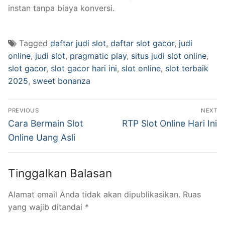
instan tanpa biaya konversi.
Tagged
daftar judi slot
,
daftar slot gacor
,
judi
online
,
judi slot
,
pragmatic play
,
situs judi slot online
,
slot gacor
,
slot gacor hari ini
,
slot online
,
slot terbaik
2025
,
sweet bonanza
Navigasi
PREVIOUS
NEXT
pos
Previous
Next
Cara Bermain Slot
RTP Slot Online Hari Ini
post:
post:
Online Uang Asli
Tinggalkan Balasan
Alamat email Anda tidak akan dipublikasikan.
Ruas
yang wajib ditandai
*