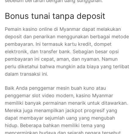
sebelum bertaruh dengan uang sungguhan.
Bonus tunai tanpa deposit
Pemain kasino online di Myanmar dapat melakukan
deposit dan penarikan menggunakan berbagai metode
pembayaran. Ini termasuk kartu kredit, dompet
elektronik, dan transfer bank. Sebagian besar opsi
pembayaran ini cepat, aman, dan nyaman. Namun
perlu diketahui bahwa mungkin ada biaya yang terlibat
dalam transaksi ini.
Baik Anda penggemar mesin buah kuno atau
penggemar slot video modern, kasino Myanmar
memiliki banyak permainan menarik untuk ditawarkan.
Mereka juga menampilkan jackpot progresif yang
dapat membayar sejumlah uang yang mengubah
hidup. Beberapa bahkan memiliki tema yang
mencerminkan budaya dan sejarah negara tersebut.