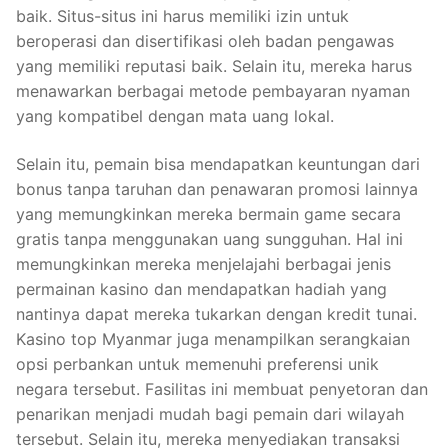
baik. Situs-situs ini harus memiliki izin untuk
beroperasi dan disertifikasi oleh badan pengawas
yang memiliki reputasi baik. Selain itu, mereka harus
menawarkan berbagai metode pembayaran nyaman
yang kompatibel dengan mata uang lokal.
Selain itu, pemain bisa mendapatkan keuntungan dari
bonus tanpa taruhan dan penawaran promosi lainnya
yang memungkinkan mereka bermain game secara
gratis tanpa menggunakan uang sungguhan. Hal ini
memungkinkan mereka menjelajahi berbagai jenis
permainan kasino dan mendapatkan hadiah yang
nantinya dapat mereka tukarkan dengan kredit tunai.
Kasino top Myanmar juga menampilkan serangkaian
opsi perbankan untuk memenuhi preferensi unik
negara tersebut. Fasilitas ini membuat penyetoran dan
penarikan menjadi mudah bagi pemain dari wilayah
tersebut. Selain itu, mereka menyediakan transaksi