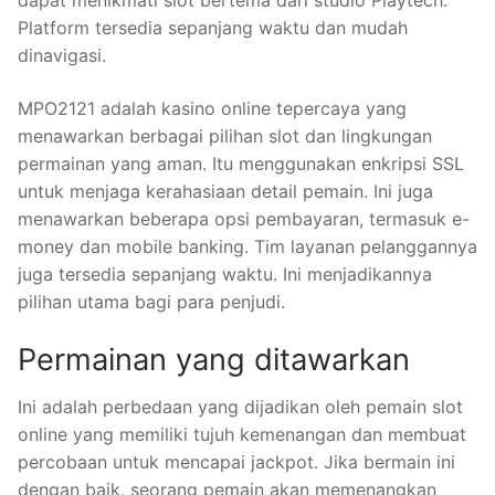
dapat menikmati slot bertema dari studio Playtech.
Platform tersedia sepanjang waktu dan mudah
dinavigasi.
MPO2121 adalah kasino online tepercaya yang
menawarkan berbagai pilihan slot dan lingkungan
permainan yang aman. Itu menggunakan enkripsi SSL
untuk menjaga kerahasiaan detail pemain. Ini juga
menawarkan beberapa opsi pembayaran, termasuk e-
money dan mobile banking. Tim layanan pelanggannya
juga tersedia sepanjang waktu. Ini menjadikannya
pilihan utama bagi para penjudi.
Permainan yang ditawarkan
Ini adalah perbedaan yang dijadikan oleh pemain slot
online yang memiliki tujuh kemenangan dan membuat
percobaan untuk mencapai jackpot. Jika bermain ini
dengan baik, seorang pemain akan memenangkan