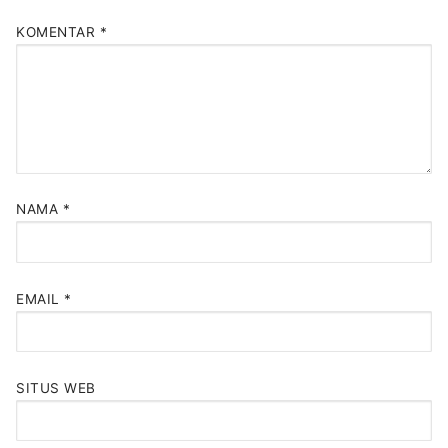
KOMENTAR
*
NAMA
*
EMAIL
*
SITUS WEB