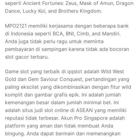
seperti Ancient Fortunes: Zeus, Mask of Amun, Dragon
Dance, Lucky Koi, and Brothers Kingdom.
MPO2121 memiliki kerjasama dengan beberapa bank
di Indonesia seperti BCA, BNI, Cimb, and Mandiri.
Anda juga tidak perlu ragu untuk meminta
pembayaran di sampingan karena tidak ada bocoran
slot gacor terbaru.
Game slot yang terbaik di qqslot adalah Wild West
Gold dan Gem Saviour Conquest, pertandingan yang
paling ekscilat yang dikombinasikan dengan fitur wild
komplit dan gambar grafis epik. Ini adalah jumlah
kemenangan besar dalam jumlah minimal bet. Ini
adalah situs judi slot online di ASEAN yang memiliki
reputasi tidak terbesar. Akun Pro Singapore adalah
platform yang aman dan tidak membuat Anda
bingung. Anda dapat bermain dan memenangkan