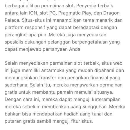
berbagai pilihan permainan slot. Penyedia terbaik
antara lain ION, slot PG, Pragmatic Play, dan Dragon
Palace. Situs-situs ini menampilkan tema menarik dan
platform responsif yang dapat beradaptasi dengan
perangkat apa pun. Mereka juga menyediakan
spesialis dukungan pelanggan berpengetahuan yang
dapat menjawab pertanyaan Anda.
Selain menyediakan permainan slot terbaik, situs web
ini juga memiliki antarmuka yang mudah dipahami dan
memungkinkan transfer dan penarikan finansial yang
sederhana. Selain itu, mereka menawarkan permainan
gratis untuk membantu pemain memulai situsnya.
Dengan cara ini, mereka dapat menguji keterampilan
mereka sebelum memberikan uang sungguhan. Mereka
bahkan bisa mendapatkan hadiah uang tunai dan
putaran gratis sambil menguji fitur situs.