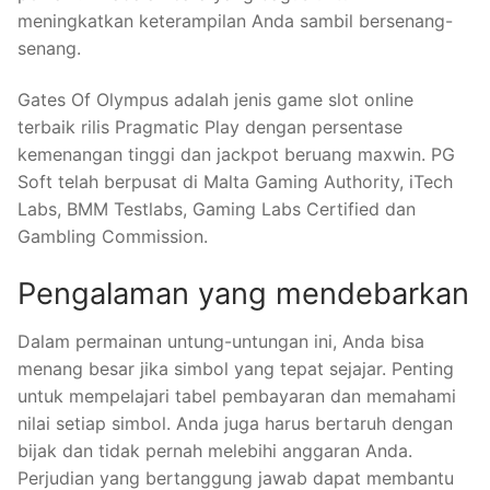
meningkatkan keterampilan Anda sambil bersenang-
senang.
Gates Of Olympus adalah jenis game slot online
terbaik rilis Pragmatic Play dengan persentase
kemenangan tinggi dan jackpot beruang maxwin. PG
Soft telah berpusat di Malta Gaming Authority, iTech
Labs, BMM Testlabs, Gaming Labs Certified dan
Gambling Commission.
Pengalaman yang mendebarkan
Dalam permainan untung-untungan ini, Anda bisa
menang besar jika simbol yang tepat sejajar. Penting
untuk mempelajari tabel pembayaran dan memahami
nilai setiap simbol. Anda juga harus bertaruh dengan
bijak dan tidak pernah melebihi anggaran Anda.
Perjudian yang bertanggung jawab dapat membantu