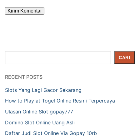
Cari
CARI
RECENT POSTS
Slots Yang Lagi Gacor Sekarang
How to Play at Togel Online Resmi Terpercaya
Ulasan Online Slot gopay777
Domino Slot Online Uang Asli
Daftar Judi Slot Online Via Gopay 10rb