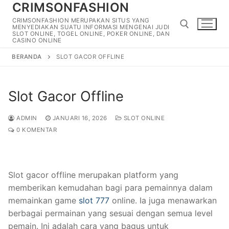
CRIMSONFASHION
Lompat
ke
CRIMSONFASHION MERUPAKAN SITUS YANG
MENYEDIAKAN SUATU INFORMASI MENGENAI JUDI
konten
SLOT ONLINE, TOGEL ONLINE, POKER ONLINE, DAN
CASINO ONLINE
BERANDA
SLOT GACOR OFFLINE
Cari:
Slot Gacor Offline
ADMIN
JANUARI 16, 2026
SLOT ONLINE
0 KOMENTAR
Slot gacor offline merupakan platform yang
memberikan kemudahan bagi para pemainnya dalam
memainkan game
slot 777
online. Ia juga menawarkan
berbagai permainan yang sesuai dengan semua level
pemain. Ini adalah cara yang bagus untuk