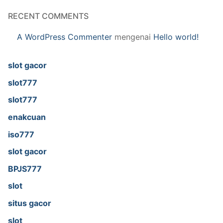
RECENT COMMENTS
A WordPress Commenter
mengenai
Hello world!
slot gacor
slot777
slot777
enakcuan
iso777
slot gacor
BPJS777
slot
situs gacor
slot