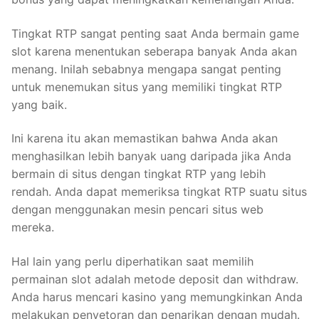
Tingkat RTP sangat penting saat Anda bermain game
slot karena menentukan seberapa banyak Anda akan
menang. Inilah sebabnya mengapa sangat penting
untuk menemukan situs yang memiliki tingkat RTP
yang baik.
Ini karena itu akan memastikan bahwa Anda akan
menghasilkan lebih banyak uang daripada jika Anda
bermain di situs dengan tingkat RTP yang lebih
rendah. Anda dapat memeriksa tingkat RTP suatu situs
dengan menggunakan mesin pencari situs web
mereka.
Hal lain yang perlu diperhatikan saat memilih
permainan slot adalah metode deposit dan withdraw.
Anda harus mencari kasino yang memungkinkan Anda
melakukan penyetoran dan penarikan dengan mudah.