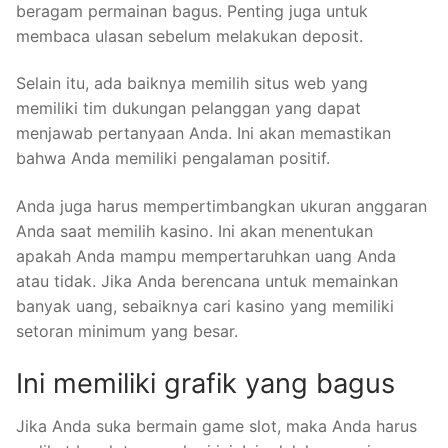
beragam permainan bagus. Penting juga untuk
membaca ulasan sebelum melakukan deposit.
Selain itu, ada baiknya memilih situs web yang
memiliki tim dukungan pelanggan yang dapat
menjawab pertanyaan Anda. Ini akan memastikan
bahwa Anda memiliki pengalaman positif.
Anda juga harus mempertimbangkan ukuran anggaran
Anda saat memilih kasino. Ini akan menentukan
apakah Anda mampu mempertaruhkan uang Anda
atau tidak. Jika Anda berencana untuk memainkan
banyak uang, sebaiknya cari kasino yang memiliki
setoran minimum yang besar.
Ini memiliki grafik yang bagus
Jika Anda suka bermain game slot, maka Anda harus