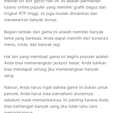
melihat bo slot gacor hari ini. Ini adalah permainan
kasino online populer yang memiliki grafik bagus dan
tingkat RTP tinggi. Ini juga mudah dimainkan dan
menawarkan banyak bonus.
Bagian terbaik dari game ini adalah memiliki banyak
tema yang berbeda. Anda dapat memilih dari bonanza
manis, xmas, dan banyak lagi.
Hal lain yang membuat game ini begitu populer adalah
Anda bisa memenangkan jackpot besar. Anda bahkan
bisa mendapat untung jika memenangkan banyak
uang.
Namun, Anda harus ingat bahwa game ini bukan untuk
pemula. Anda harus bisa memahami aturannya
sebelum mulai memainkannya. Ini penting karena Anda
bisa kehilangan banyak uang jika tidak tahu cara
memainkannya.