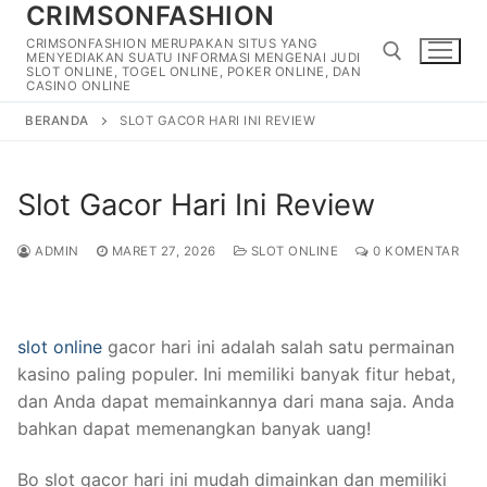
CRIMSONFASHION
Lompat
ke
CRIMSONFASHION MERUPAKAN SITUS YANG
MENYEDIAKAN SUATU INFORMASI MENGENAI JUDI
konten
SLOT ONLINE, TOGEL ONLINE, POKER ONLINE, DAN
CASINO ONLINE
BERANDA
SLOT GACOR HARI INI REVIEW
Cari:
Slot Gacor Hari Ini Review
ADMIN
MARET 27, 2026
SLOT ONLINE
0 KOMENTAR
slot online
gacor hari ini adalah salah satu permainan
kasino paling populer. Ini memiliki banyak fitur hebat,
dan Anda dapat memainkannya dari mana saja. Anda
bahkan dapat memenangkan banyak uang!
Bo slot gacor hari ini mudah dimainkan dan memiliki