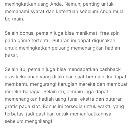
meningkatkan uang Anda. Namun, penting untuk
memahami syarat dan ketentuan sebelum Anda mulai
bermain.
Selain bonus, pemain juga bisa menikmati free spin
pada game tertentu. Putaran ini dapat digunakan
untuk meningkatkan peluang memenangkan hadiah
besar.
Selain itu, pemain juga bisa mendapatkan cashback
atas kekalahan yang dilakukan saat bermain. Ini dapat
membantu mengurangi kerugian mereka dan membuat
mereka bahagia. Selain itu, pemain juga dapat
memenangkan hadiah uang tunai ekstra dan putaran
gratis pada slot. Bonus ini tersedia untuk waktu yang
terbatas, jadi pastikan untuk memanfaatkannya
sebelum menghilang!