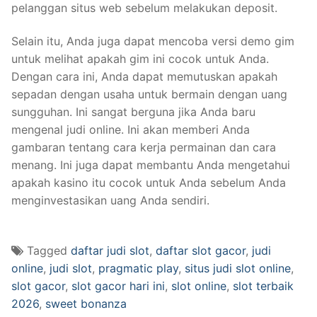
pelanggan situs web sebelum melakukan deposit.
Selain itu, Anda juga dapat mencoba versi demo gim
untuk melihat apakah gim ini cocok untuk Anda.
Dengan cara ini, Anda dapat memutuskan apakah
sepadan dengan usaha untuk bermain dengan uang
sungguhan. Ini sangat berguna jika Anda baru
mengenal judi online. Ini akan memberi Anda
gambaran tentang cara kerja permainan dan cara
menang. Ini juga dapat membantu Anda mengetahui
apakah kasino itu cocok untuk Anda sebelum Anda
menginvestasikan uang Anda sendiri.
Tagged
daftar judi slot
,
daftar slot gacor
,
judi
online
,
judi slot
,
pragmatic play
,
situs judi slot online
,
slot gacor
,
slot gacor hari ini
,
slot online
,
slot terbaik
2026
,
sweet bonanza