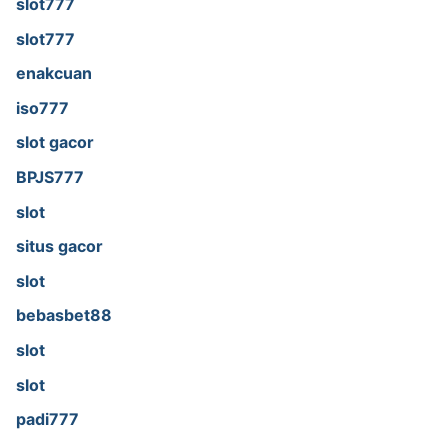
slot777
slot777
enakcuan
iso777
slot gacor
BPJS777
slot
situs gacor
slot
bebasbet88
slot
slot
padi777