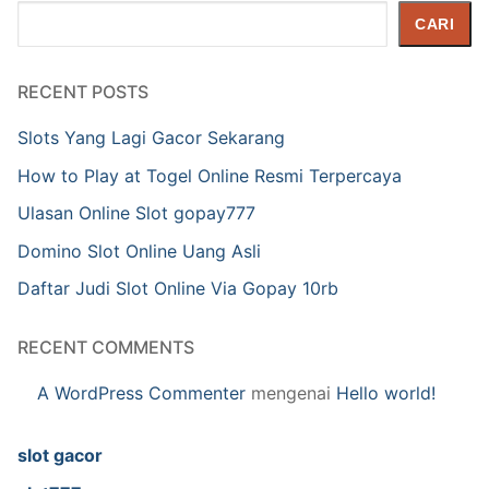
Cari
CARI
RECENT POSTS
Slots Yang Lagi Gacor Sekarang
How to Play at Togel Online Resmi Terpercaya
Ulasan Online Slot gopay777
Domino Slot Online Uang Asli
Daftar Judi Slot Online Via Gopay 10rb
RECENT COMMENTS
A WordPress Commenter
mengenai
Hello world!
slot gacor