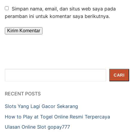
Simpan nama, email, dan situs web saya pada
peramban ini untuk komentar saya berikutnya.
Cari
CARI
RECENT POSTS
Slots Yang Lagi Gacor Sekarang
How to Play at Togel Online Resmi Terpercaya
Ulasan Online Slot gopay777