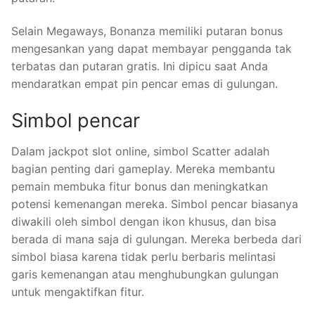
Selain Megaways, Bonanza memiliki putaran bonus
mengesankan yang dapat membayar pengganda tak
terbatas dan putaran gratis. Ini dipicu saat Anda
mendaratkan empat pin pencar emas di gulungan.
Simbol pencar
Dalam jackpot slot online, simbol Scatter adalah
bagian penting dari gameplay. Mereka membantu
pemain membuka fitur bonus dan meningkatkan
potensi kemenangan mereka. Simbol pencar biasanya
diwakili oleh simbol dengan ikon khusus, dan bisa
berada di mana saja di gulungan. Mereka berbeda dari
simbol biasa karena tidak perlu berbaris melintasi
garis kemenangan atau menghubungkan gulungan
untuk mengaktifkan fitur.