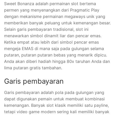
Sweet Bonanza adalah permainan slot bertema
permen yang menyenangkan dari Pragmatic Play
dengan mekanisme permainan megaways unik yang
memberikan banyak peluang untuk kemenangan besar.
Selain garis pembayaran tradisional, slot ini
menawarkan simbol dinamit liar dan pencar emas.
Ketika empat atau lebih dari simbol pencar emas
mengeja EMAS di mana saja pada gulungan selama
putaran, putaran putaran bebas yang menarik dipicu.
Anda akan diberi hadiah hingga 80x taruhan Anda dan
lima putaran gratis tambahan.
Garis pembayaran
Garis pembayaran adalah pola pada gulungan yang
dapat digunakan pemain untuk membuat kombinasi
kemenangan. Banyak slot klasik memiliki satu payline,
tetapi video game modern sering kali memiliki banyak