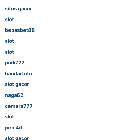
situs gacor
slot
bebasbet88
slot
slot
padi777
bandartoto
slot gacor
naga62
cemara777
slot
pen 4d
slot gacor