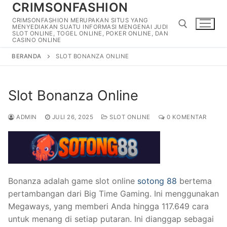
CRIMSONFASHION
Lompat
ke
CRIMSONFASHION MERUPAKAN SITUS YANG
MENYEDIAKAN SUATU INFORMASI MENGENAI JUDI
konten
SLOT ONLINE, TOGEL ONLINE, POKER ONLINE, DAN
CASINO ONLINE
BERANDA
SLOT BONANZA ONLINE
Cari:
Slot Bonanza Online
ADMIN
JULI 26, 2025
SLOT ONLINE
0 KOMENTAR
Bonanza adalah game slot online
sotong 88
bertema
pertambangan dari Big Time Gaming. Ini menggunakan
Megaways, yang memberi Anda hingga 117.649 cara
untuk menang di setiap putaran. Ini dianggap sebagai