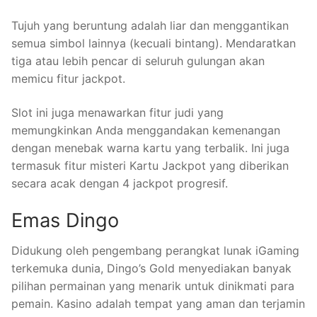
Tujuh yang beruntung adalah liar dan menggantikan
semua simbol lainnya (kecuali bintang). Mendaratkan
tiga atau lebih pencar di seluruh gulungan akan
memicu fitur jackpot.
Slot ini juga menawarkan fitur judi yang
memungkinkan Anda menggandakan kemenangan
dengan menebak warna kartu yang terbalik. Ini juga
termasuk fitur misteri Kartu Jackpot yang diberikan
secara acak dengan 4 jackpot progresif.
Emas Dingo
Didukung oleh pengembang perangkat lunak iGaming
terkemuka dunia, Dingo’s Gold menyediakan banyak
pilihan permainan yang menarik untuk dinikmati para
pemain. Kasino adalah tempat yang aman dan terjamin