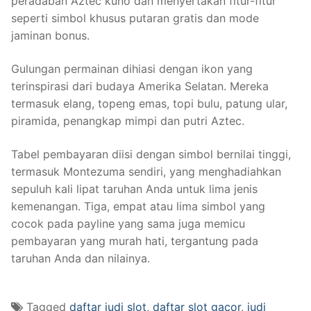
peradaban Aztec kuno dan menyertakan fitur-fitur
seperti simbol khusus putaran gratis dan mode
jaminan bonus.
Gulungan permainan dihiasi dengan ikon yang
terinspirasi dari budaya Amerika Selatan. Mereka
termasuk elang, topeng emas, topi bulu, patung ular,
piramida, penangkap mimpi dan putri Aztec.
Tabel pembayaran diisi dengan simbol bernilai tinggi,
termasuk Montezuma sendiri, yang menghadiahkan
sepuluh kali lipat taruhan Anda untuk lima jenis
kemenangan. Tiga, empat atau lima simbol yang
cocok pada payline yang sama juga memicu
pembayaran yang murah hati, tergantung pada
taruhan Anda dan nilainya.
Tagged
daftar judi slot
,
daftar slot gacor
,
judi