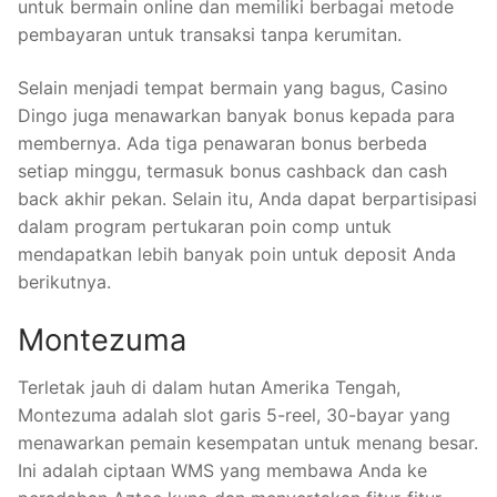
untuk bermain online dan memiliki berbagai metode
pembayaran untuk transaksi tanpa kerumitan.
Selain menjadi tempat bermain yang bagus, Casino
Dingo juga menawarkan banyak bonus kepada para
membernya. Ada tiga penawaran bonus berbeda
setiap minggu, termasuk bonus cashback dan cash
back akhir pekan. Selain itu, Anda dapat berpartisipasi
dalam program pertukaran poin comp untuk
mendapatkan lebih banyak poin untuk deposit Anda
berikutnya.
Montezuma
Terletak jauh di dalam hutan Amerika Tengah,
Montezuma adalah slot garis 5-reel, 30-bayar yang
menawarkan pemain kesempatan untuk menang besar.
Ini adalah ciptaan WMS yang membawa Anda ke