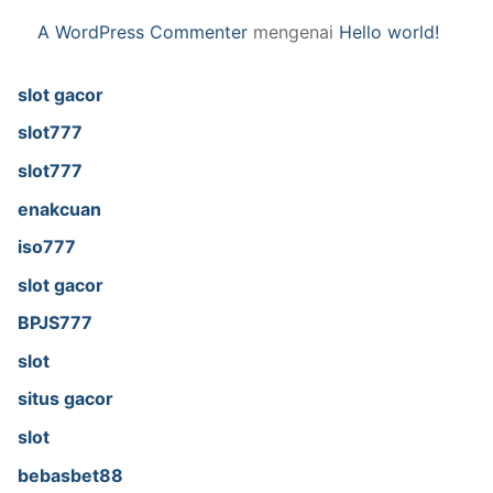
A WordPress Commenter
mengenai
Hello world!
slot gacor
slot777
slot777
enakcuan
iso777
slot gacor
BPJS777
slot
situs gacor
slot
bebasbet88