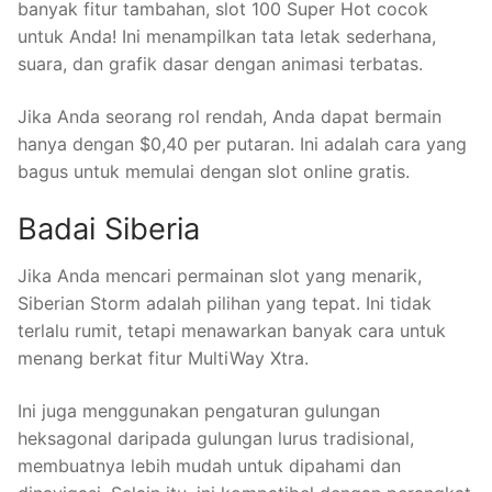
banyak fitur tambahan, slot 100 Super Hot cocok
untuk Anda! Ini menampilkan tata letak sederhana,
suara, dan grafik dasar dengan animasi terbatas.
Jika Anda seorang rol rendah, Anda dapat bermain
hanya dengan $0,40 per putaran. Ini adalah cara yang
bagus untuk memulai dengan slot online gratis.
Badai Siberia
Jika Anda mencari permainan slot yang menarik,
Siberian Storm adalah pilihan yang tepat. Ini tidak
terlalu rumit, tetapi menawarkan banyak cara untuk
menang berkat fitur MultiWay Xtra.
Ini juga menggunakan pengaturan gulungan
heksagonal daripada gulungan lurus tradisional,
membuatnya lebih mudah untuk dipahami dan