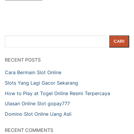
Cari
CARI
RECENT POSTS
Cara Bermain Slot Online
Slots Yang Lagi Gacor Sekarang
How to Play at Togel Online Resmi Terpercaya
Ulasan Online Slot gopay777
Domino Slot Online Uang Asli
RECENT COMMENTS