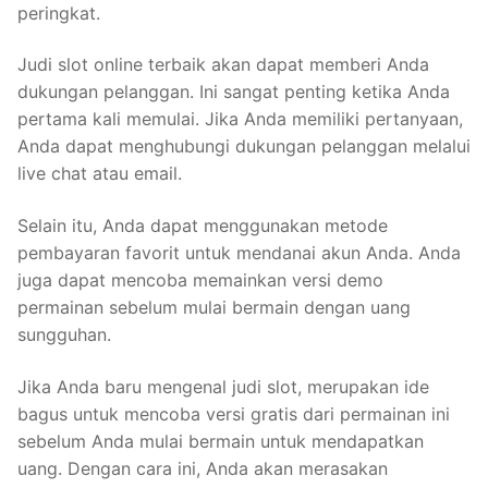
peringkat.
Judi slot online terbaik akan dapat memberi Anda
dukungan pelanggan. Ini sangat penting ketika Anda
pertama kali memulai. Jika Anda memiliki pertanyaan,
Anda dapat menghubungi dukungan pelanggan melalui
live chat atau email.
Selain itu, Anda dapat menggunakan metode
pembayaran favorit untuk mendanai akun Anda. Anda
juga dapat mencoba memainkan versi demo
permainan sebelum mulai bermain dengan uang
sungguhan.
Jika Anda baru mengenal judi slot, merupakan ide
bagus untuk mencoba versi gratis dari permainan ini
sebelum Anda mulai bermain untuk mendapatkan
uang. Dengan cara ini, Anda akan merasakan