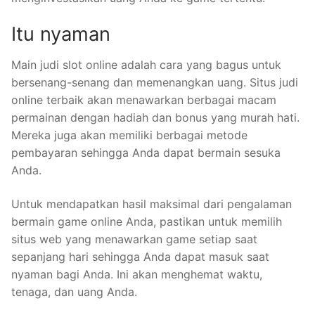
Itu nyaman
Main judi slot online adalah cara yang bagus untuk
bersenang-senang dan memenangkan uang. Situs judi
online terbaik akan menawarkan berbagai macam
permainan dengan hadiah dan bonus yang murah hati.
Mereka juga akan memiliki berbagai metode
pembayaran sehingga Anda dapat bermain sesuka
Anda.
Untuk mendapatkan hasil maksimal dari pengalaman
bermain game online Anda, pastikan untuk memilih
situs web yang menawarkan game setiap saat
sepanjang hari sehingga Anda dapat masuk saat
nyaman bagi Anda. Ini akan menghemat waktu,
tenaga, dan uang Anda.