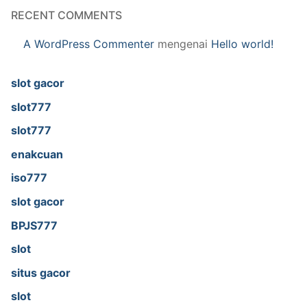
RECENT COMMENTS
A WordPress Commenter
mengenai
Hello world!
slot gacor
slot777
slot777
enakcuan
iso777
slot gacor
BPJS777
slot
situs gacor
slot