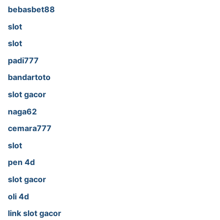
bebasbet88
slot
slot
padi777
bandartoto
slot gacor
naga62
cemara777
slot
pen 4d
slot gacor
oli 4d
link slot gacor