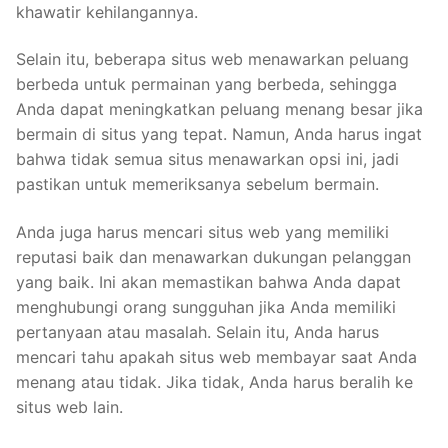
khawatir kehilangannya.
Selain itu, beberapa situs web menawarkan peluang
berbeda untuk permainan yang berbeda, sehingga
Anda dapat meningkatkan peluang menang besar jika
bermain di situs yang tepat. Namun, Anda harus ingat
bahwa tidak semua situs menawarkan opsi ini, jadi
pastikan untuk memeriksanya sebelum bermain.
Anda juga harus mencari situs web yang memiliki
reputasi baik dan menawarkan dukungan pelanggan
yang baik. Ini akan memastikan bahwa Anda dapat
menghubungi orang sungguhan jika Anda memiliki
pertanyaan atau masalah. Selain itu, Anda harus
mencari tahu apakah situs web membayar saat Anda
menang atau tidak. Jika tidak, Anda harus beralih ke
situs web lain.