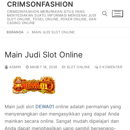
CRIMSONFASHION
Lompat
ke
CRIMSONFASHION MERUPAKAN SITUS YANG
MENYEDIAKAN SUATU INFORMASI MENGENAI JUDI
konten
SLOT ONLINE, TOGEL ONLINE, POKER ONLINE, DAN
CASINO ONLINE
BERANDA
MAIN JUDI SLOT ONLINE
Cari:
Main Judi Slot Online
ADMIN
MARET 18, 2026
SLOT ONLINE
0 KOMENTAR
Main judi slot
DEWA01
online adalah permainan yang
menyenangkan dan mengasyikkan yang dapat Anda
mainkan secara online. Sangat mudah dipelajari dan
Anda dapat menghasilkan uang sambil bersenang-