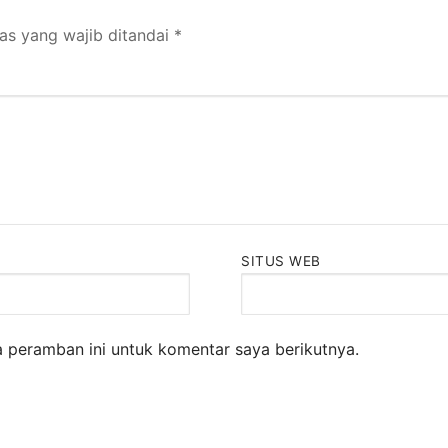
as yang wajib ditandai
*
SITUS WEB
 peramban ini untuk komentar saya berikutnya.