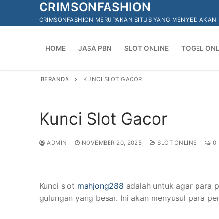
CRIMSONFASHION
Lompat
ke
CRIMSONFASHION MERUPAKAN SITUS YANG MENYEDIAKAN SU
konten
HOME
JASA PBN
SLOT ONLINE
TOGEL ONL
BERANDA
KUNCI SLOT GACOR
Kunci Slot Gacor
ADMIN
NOVEMBER 20, 2025
SLOT ONLINE
0 
Kunci slot
mahjong288
adalah untuk agar para p
gulungan yang besar. Ini akan menyusul para pe