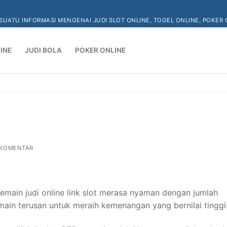
ATU INFORMASI MENGENAI JUDI SLOT ONLINE, TOGEL ONLINE, POKER 
INE
JUDI BOLA
POKER ONLINE
Cari:
KOMENTAR
emain judi online link slot merasa nyaman dengan jumlah
main terusan untuk meraih kemenangan yang bernilai tinggi