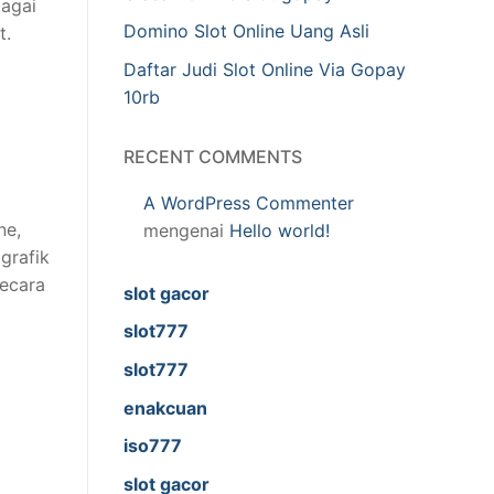
bagai
Domino Slot Online Uang Asli
t.
Daftar Judi Slot Online Via Gopay
10rb
RECENT COMMENTS
A WordPress Commenter
ne,
mengenai
Hello world!
grafik
secara
slot gacor
slot777
slot777
enakcuan
iso777
slot gacor