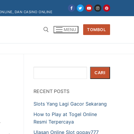
ONLINE, DAN CASINO ONLINE
TOMBOL
MENU
Cari
CARI
RECENT POSTS
Slots Yang Lagi Gacor Sekarang
How to Play at Togel Online
.
Resmi Terpercaya
Ulasan Online Slot gopay777