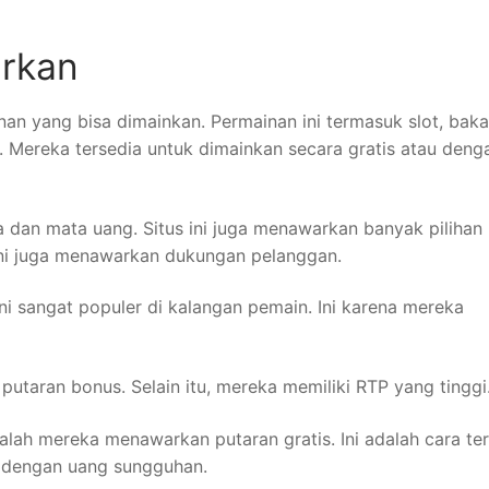
arkan
nan yang bisa dimainkan. Permainan ini termasuk slot, baka
gi. Mereka tersedia untuk dimainkan secara gratis atau deng
 dan mata uang. Situs ini juga menawarkan banyak pilihan
 ini juga menawarkan dukungan pelanggan.
ni sangat populer di kalangan pemain. Ini karena mereka
utaran bonus. Selain itu, mereka memiliki RTP yang tinggi
adalah mereka menawarkan putaran gratis. Ini adalah cara te
 dengan uang sungguhan.