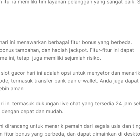
 itu, ia memiliki tim layanan pelanggan yang sangat baik. S
hari ini menawarkan berbagai fitur bonus yang berbeda.
onus tambahan, dan hadiah jackpot. Fitur-fitur ini dapat
ini, tetapi juga memiliki sejumlah risiko.
 slot gacor hari ini adalah opsi untuk menyetor dan menari
de, termasuk transfer bank dan e-wallet. Anda juga dapat
ebih aman.
ari ini termasuk dukungan live chat yang tersedia 24 jam seh
h dengan cepat dan mudah.
ni dirancang untuk menarik pemain dari segala usia dan tin
 fitur bonus yang berbeda, dan dapat dimainkan di deskt