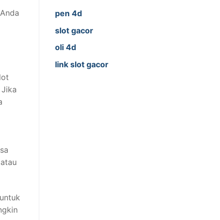
a Anda
pen 4d
slot gacor
oli 4d
link slot gacor
lot
 Jika
a
ksa
 atau
 untuk
ngkin