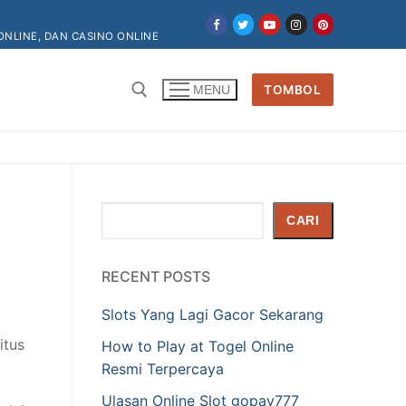
ONLINE, DAN CASINO ONLINE
TOMBOL
MENU
Cari
CARI
RECENT POSTS
Slots Yang Lagi Gacor Sekarang
itus
How to Play at Togel Online
Resmi Terpercaya
Ulasan Online Slot gopay777