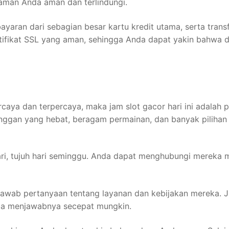
aman Anda aman dan terlindungi.
ayaran dari sebagian besar kartu kredit utama, serta trans
sertifikat SSL yang aman, sehingga Anda dapat yakin bahwa 
rcaya dan terpercaya, maka jam slot gacor hari ini adalah p
anggan yang hebat, beragam permainan, dan banyak pilihan
i, tujuh hari seminggu. Anda dapat menghubungi mereka m
jawab pertanyaan tentang layanan dan kebijakan mereka. J
ba menjawabnya secepat mungkin.