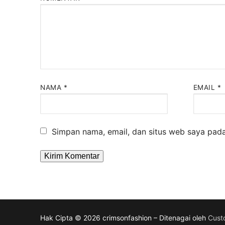
NAMA
*
EMAIL
*
Simpan nama, email, dan situs web saya pada
Hak Cipta © 2026 crimsonfashion – Ditenagai oleh
Cust