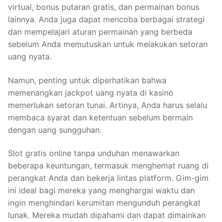
virtual, bonus putaran gratis, dan permainan bonus
lainnya. Anda juga dapat mencoba berbagai strategi
dan mempelajari aturan permainan yang berbeda
sebelum Anda memutuskan untuk melakukan setoran
uang nyata.
Namun, penting untuk diperhatikan bahwa
memenangkan jackpot uang nyata di kasino
memerlukan setoran tunai. Artinya, Anda harus selalu
membaca syarat dan ketentuan sebelum bermain
dengan uang sungguhan.
Slot gratis online tanpa unduhan menawarkan
beberapa keuntungan, termasuk menghemat ruang di
perangkat Anda dan bekerja lintas platform. Gim-gim
ini ideal bagi mereka yang menghargai waktu dan
ingin menghindari kerumitan mengunduh perangkat
lunak. Mereka mudah dipahami dan dapat dimainkan