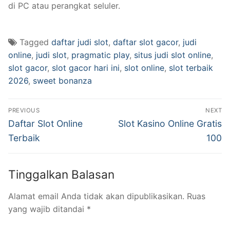
di PC atau perangkat seluler.
Tagged
daftar judi slot
,
daftar slot gacor
,
judi
online
,
judi slot
,
pragmatic play
,
situs judi slot online
,
slot gacor
,
slot gacor hari ini
,
slot online
,
slot terbaik
2026
,
sweet bonanza
Navigasi
PREVIOUS
NEXT
pos
Previous
Next
Daftar Slot Online
Slot Kasino Online Gratis
post:
post:
Terbaik
100
Tinggalkan Balasan
Alamat email Anda tidak akan dipublikasikan.
Ruas
yang wajib ditandai
*