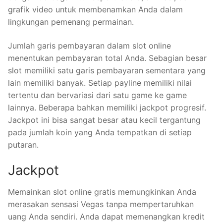
grafik video untuk membenamkan Anda dalam
lingkungan pemenang permainan.
Jumlah garis pembayaran dalam slot online
menentukan pembayaran total Anda. Sebagian besar
slot memiliki satu garis pembayaran sementara yang
lain memiliki banyak. Setiap payline memiliki nilai
tertentu dan bervariasi dari satu game ke game
lainnya. Beberapa bahkan memiliki jackpot progresif.
Jackpot ini bisa sangat besar atau kecil tergantung
pada jumlah koin yang Anda tempatkan di setiap
putaran.
Jackpot
Memainkan slot online gratis memungkinkan Anda
merasakan sensasi Vegas tanpa mempertaruhkan
uang Anda sendiri. Anda dapat memenangkan kredit