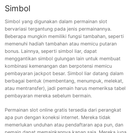
Simbol
Simbol yang digunakan dalam permainan slot
bervariasi tergantung pada jenis permainannya.
Beberapa mungkin memiliki fungsi tambahan, seperti
memenuhi hadiah tambahan atau memicu putaran
bonus. Lainnya, seperti simbol liar, dapat
menggantikan simbol gulungan lain untuk membuat
kombinasi kemenangan dan berpotensi memicu
pembayaran jackpot besar. Simbol liar datang dalam
berbagai bentuk (membentang, menumpuk, melekat,
atau mentransfer), jadi pemain harus memeriksa tabel
pembayaran mereka sebelum bermain.
Permainan slot online gratis tersedia dari perangkat
apa pun dengan koneksi internet. Mereka tidak
memerlukan unduhan atau pendaftaran apa pun, dan
pemain dapat memainkannya kapan saja. Mereka juga