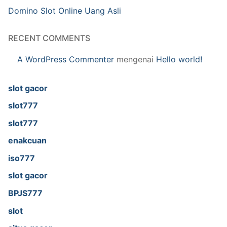
Domino Slot Online Uang Asli
RECENT COMMENTS
A WordPress Commenter
mengenai
Hello world!
slot gacor
slot777
slot777
enakcuan
iso777
slot gacor
BPJS777
slot