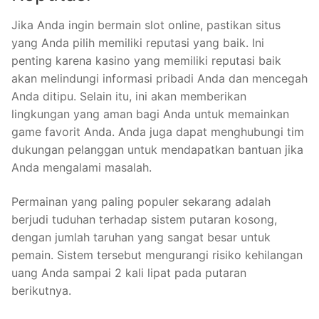
Jika Anda ingin bermain slot online, pastikan situs
yang Anda pilih memiliki reputasi yang baik. Ini
penting karena kasino yang memiliki reputasi baik
akan melindungi informasi pribadi Anda dan mencegah
Anda ditipu. Selain itu, ini akan memberikan
lingkungan yang aman bagi Anda untuk memainkan
game favorit Anda. Anda juga dapat menghubungi tim
dukungan pelanggan untuk mendapatkan bantuan jika
Anda mengalami masalah.
Permainan yang paling populer sekarang adalah
berjudi tuduhan terhadap sistem putaran kosong,
dengan jumlah taruhan yang sangat besar untuk
pemain. Sistem tersebut mengurangi risiko kehilangan
uang Anda sampai 2 kali lipat pada putaran
berikutnya.