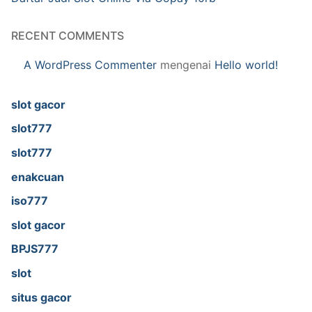
RECENT COMMENTS
A WordPress Commenter
mengenai
Hello world!
slot gacor
slot777
slot777
enakcuan
iso777
slot gacor
BPJS777
slot
situs gacor