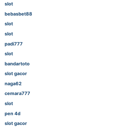
slot
bebasbet88
slot
slot
padi777
slot
bandartoto
slot gacor
naga62
cemara777
slot
pen 4d
slot gacor