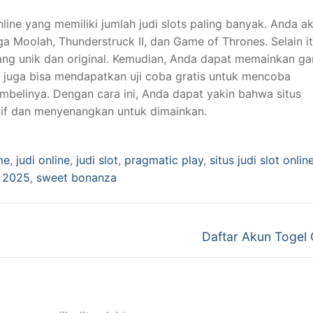
ine yang memiliki jumlah judi slots paling banyak. Anda a
Moolah, Thunderstruck II, dan Game of Thrones. Selain it
ng unik dan original. Kemudian, Anda dapat memainkan g
 juga bisa mendapatkan uji coba gratis untuk mencoba
elinya. Dengan cara ini, Anda dapat yakin bahwa situs
ktif dan menyenangkan untuk dimainkan.
me
,
judi online
,
judi slot
,
pragmatic play
,
situs judi slot onlin
k 2025
,
sweet bonanza
Next
Daftar Akun Togel 
post: