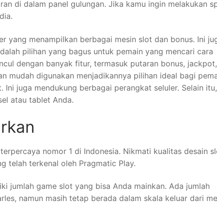
an di dalam panel gulungan. Jika kamu ingin melakukan sp
dia.
er yang menampilkan berbagai mesin slot dan bonus. Ini ju
i adalah pilihan yang bagus untuk pemain yang mencari cara
ul dengan banyak fitur, termasuk putaran bonus, jackpot
an mudah digunakan menjadikannya pilihan ideal bagi pema
Ini juga mendukung berbagai perangkat seluler. Selain itu,
l atau tablet Anda.
arkan
terpercaya nomor 1 di Indonesia. Nikmati kualitas desain sl
g telah terkenal oleh Pragmatic Play.
iki jumlah game slot yang bisa Anda mainkan. Ada jumlah
rles, namun masih tetap berada dalam skala keluar dari me