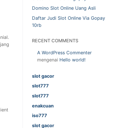
Domino Slot Online Uang Asli
Daftar Judi Slot Online Via Gopay
10rb
nial.
RECENT COMMENTS
njang
A WordPress Commenter
mengenai
Hello world!
slot gacor
slot777
slot777
enakcuan
ient
iso777
slot gacor