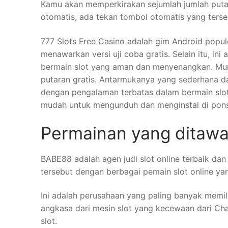
Kamu akan memperkirakan sejumlah jumlah putar
otomatis, ada tekan tombol otomatis yang terse
777 Slots Free Casino adalah gim Android popul
menawarkan versi uji coba gratis. Selain itu, in
bermain slot yang aman dan menyenangkan. Munc
putaran gratis. Antarmukanya yang sederhana d
dengan pengalaman terbatas dalam bermain slot. 
mudah untuk mengunduh dan menginstal di ponse
Permainan yang ditaw
BABE88 adalah agen judi slot online terbaik dan 
tersebut dengan berbagai pemain slot online yan
Ini adalah perusahaan yang paling banyak memil
angkasa dari mesin slot yang kecewaan dari Cha
slot.