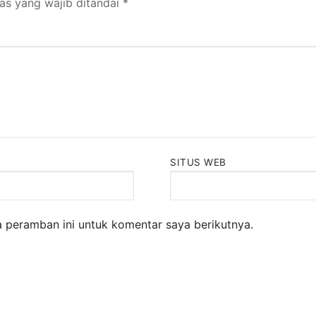
as yang wajib ditandai
*
SITUS WEB
 peramban ini untuk komentar saya berikutnya.