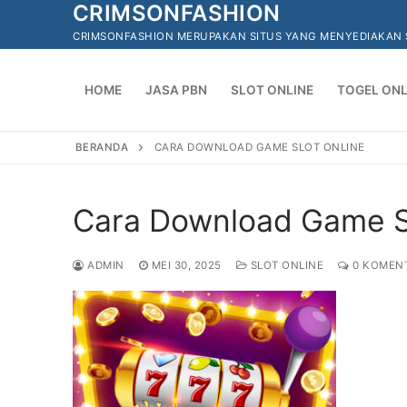
CRIMSONFASHION
Lompat
ke
CRIMSONFASHION MERUPAKAN SITUS YANG MENYEDIAKAN SU
konten
HOME
JASA PBN
SLOT ONLINE
TOGEL ONL
BERANDA
CARA DOWNLOAD GAME SLOT ONLINE
Cara Download Game Sl
ADMIN
MEI 30, 2025
SLOT ONLINE
0 KOMEN