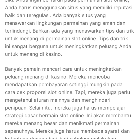
Anda harus menggunakan situs yang memiliki reputasi
baik dan teregulasi. Ada banyak situs yang
menawarkan lingkungan permainan yang aman dan
terlindungi. Bahkan ada yang menawarkan tips dan trik
untuk menang di permainan slot online. Tips dan trik
ini sangat berguna untuk meningkatkan peluang Anda
untuk menang di kasino.
Banyak pemain mencari cara untuk meningkatkan
peluang menang di kasino. Mereka mencoba
mendapatkan pembayaran setinggi mungkin pada
cara cek proporsi slot online. Tapi, mereka juga perlu
mengetahui aturan mainnya dan menghindari
penipuan. Selain itu, mereka juga harus mempelajari
strategi dasar bermain slot online. Ini akan membantu
mereka menang besar dan menikmati permainan
sepenuhnya. Mereka juga harus membaca syarat dan
ketentuan dengan hati-hati sebelum melakukan