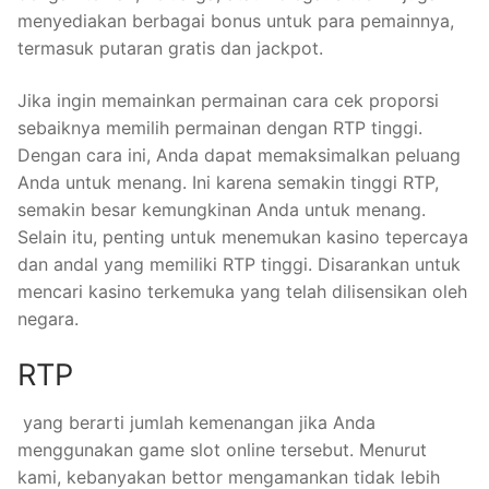
menyediakan berbagai bonus untuk para pemainnya,
termasuk putaran gratis dan jackpot.
Jika ingin memainkan permainan cara cek proporsi
sebaiknya memilih permainan dengan RTP tinggi.
Dengan cara ini, Anda dapat memaksimalkan peluang
Anda untuk menang. Ini karena semakin tinggi RTP,
semakin besar kemungkinan Anda untuk menang.
Selain itu, penting untuk menemukan kasino tepercaya
dan andal yang memiliki RTP tinggi. Disarankan untuk
mencari kasino terkemuka yang telah dilisensikan oleh
negara.
RTP
yang berarti jumlah kemenangan jika Anda
menggunakan game slot online tersebut. Menurut
kami, kebanyakan bettor mengamankan tidak lebih