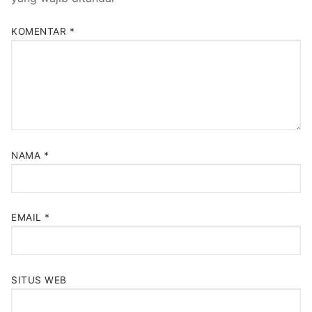
KOMENTAR
*
NAMA
*
EMAIL
*
SITUS WEB