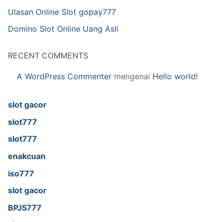
Ulasan Online Slot gopay777
Domino Slot Online Uang Asli
RECENT COMMENTS
A WordPress Commenter
mengenai
Hello world!
slot gacor
slot777
slot777
enakcuan
iso777
slot gacor
BPJS777