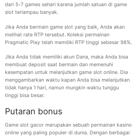
dari 5-7 games sehari karena jumlah satuan di game
slot terlampau banyak.
Jika Anda bermain game slot yang baik, Anda akan
melihat rate RTP tersebut. Koleksi permainan
Pragmatic Play telah memiliki RTP tinggi sebesar 98%.
Jika Anda tidak memiliki akun Dana, maka Anda bisa
membuat deposit saat bermain dan memenuhi
kesempatan untuk melanjutkan game slot online. Dia
menggambarkan waktu kapan Anda bisa melanjutkan
tidak hanya 1 hari, namun mungkin waktu tunggu
tinggi bisa besar.
Putaran bonus
Game slot gacor merupakan sebuah permainan kasino
online yang paling populer di dunia. Dengan berbagai