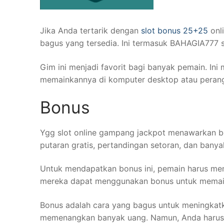
Jika Anda tertarik dengan
slot bonus 25+25
onl
bagus yang tersedia. Ini termasuk BAHAGIA777 s
Gim ini menjadi favorit bagi banyak pemain. Ini
memainkannya di komputer desktop atau perangk
Bonus
Ygg slot online gampang jackpot menawarkan b
putaran gratis, pertandingan setoran, dan banyak 
Untuk mendapatkan bonus ini, pemain harus mend
mereka dapat menggunakan bonus untuk memain
Bonus adalah cara yang bagus untuk meningkat
memenangkan banyak uang. Namun, Anda harus m