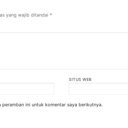
as yang wajib ditandai
*
SITUS WEB
 peramban ini untuk komentar saya berikutnya.