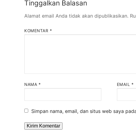
Tinggalkan Balasan
Alamat email Anda tidak akan dipublikasikan.
Ru
KOMENTAR
*
NAMA
*
EMAIL
*
Simpan nama, email, dan situs web saya pada