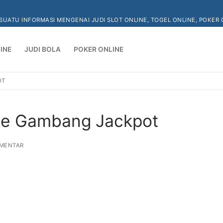
ATU INFORMASI MENGENAI JUDI SLOT ONLINE, TOGEL ONLINE, POKER 
INE
JUDI BOLA
POKER ONLINE
OT
Cari:
ne Gambang Jackpot
MENTAR