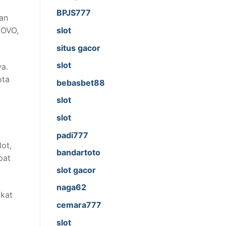
BPJS777
an
 OVO,
slot
situs gacor
slot
a.
ota
bebasbet88
slot
slot
padi777
ot,
bandartoto
pat
slot gacor
naga62
gkat
cemara777
slot