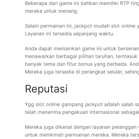
Beberapa dari game ini bahkan memiliki RTP tin
mereka untuk menang.
Selain permainan ini, jackpot mudah slot onlin
Layanan ini tersedia sepanjang waktu.
Anda dapat memainkan game ini untuk bersenan
menawarkan berbagai pilihan taruhan, termasuk j
banyak tema dan fitur bonus yang berbeda. A
Mereka juga tersedia di perangkat seluler, seh
Reputasi
Ygg slot online gampang jackpot adalah salah s
telah menerima pengakuan internasional sebagai 
Mereka juga dikenal dengan layanan pelanggan 
untuk menikmati permainan mereka. Mereka te