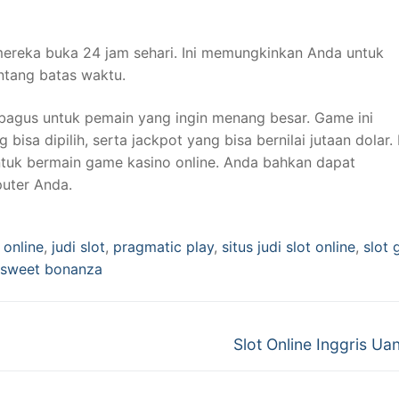
 mereka buka 24 jam sehari. Ini memungkinkan Anda untuk
ntang batas waktu.
 bagus untuk pemain yang ingin menang besar. Game ini
a dipilih, serta jackpot yang bisa bernilai jutaan dolar. I
tuk bermain game kasino online. Anda bahkan dapat
uter Anda.
 online
,
judi slot
,
pragmatic play
,
situs judi slot online
,
slot 
sweet bonanza
Next
Slot Online Inggris Uan
post: