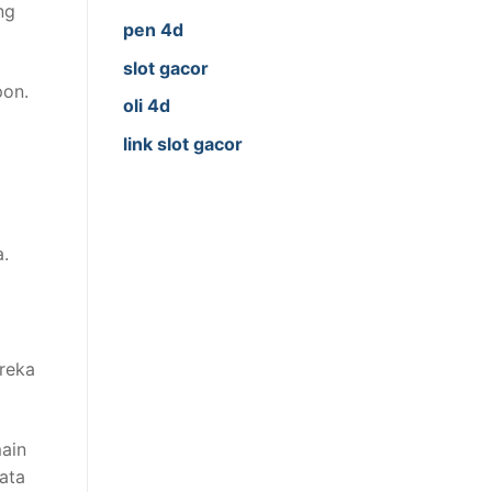
ng
pen 4d
slot gacor
pon.
oli 4d
link slot gacor
a.
ereka
ain
ata