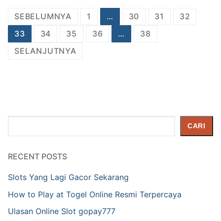
Paginasi
SEBELUMNYA
1
…
30
31
32
pos
33
34
35
36
…
38
SELANJUTNYA
Cari
CARI
RECENT POSTS
Slots Yang Lagi Gacor Sekarang
How to Play at Togel Online Resmi Terpercaya
Ulasan Online Slot gopay777