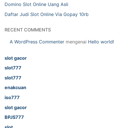
Domino Slot Online Uang Asli
Daftar Judi Slot Online Via Gopay 10rb
RECENT COMMENTS
A WordPress Commenter
mengenai
Hello world!
slot gacor
slot777
slot777
enakcuan
iso777
slot gacor
BPJS777
slot