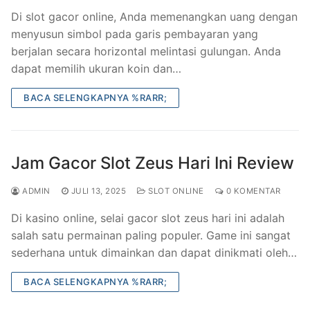
Di slot gacor online, Anda memenangkan uang dengan
menyusun simbol pada garis pembayaran yang
berjalan secara horizontal melintasi gulungan. Anda
dapat memilih ukuran koin dan…
BACA SELENGKAPNYA %RARR;
Jam Gacor Slot Zeus Hari Ini Review
ADMIN
JULI 13, 2025
SLOT ONLINE
0 KOMENTAR
Di kasino online, selai gacor slot zeus hari ini adalah
salah satu permainan paling populer. Game ini sangat
sederhana untuk dimainkan dan dapat dinikmati oleh…
BACA SELENGKAPNYA %RARR;