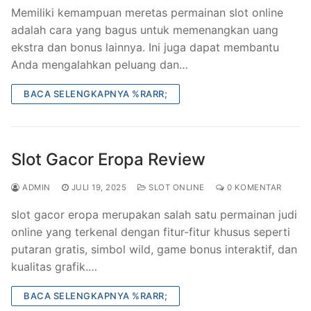
Memiliki kemampuan meretas permainan slot online
adalah cara yang bagus untuk memenangkan uang
ekstra dan bonus lainnya. Ini juga dapat membantu
Anda mengalahkan peluang dan…
BACA SELENGKAPNYA %RARR;
Slot Gacor Eropa Review
ADMIN
JULI 19, 2025
SLOT ONLINE
0 KOMENTAR
slot gacor eropa merupakan salah satu permainan judi
online yang terkenal dengan fitur-fitur khusus seperti
putaran gratis, simbol wild, game bonus interaktif, dan
kualitas grafik.…
BACA SELENGKAPNYA %RARR;