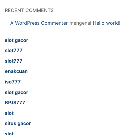
RECENT COMMENTS
A WordPress Commenter
mengenai
Hello world!
slot gacor
slot777
slot777
enakcuan
iso777
slot gacor
BPJS777
slot
situs gacor
slot