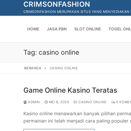
CRIMSONFASHION
Lompat
ke
CRIMSONFASHION MERUPAKAN SITUS YANG MENYEDIAKAN SU
konten
HOME
JASA PBN
SLOT ONLINE
TOGEL ONL
Tag:
casino online
BERANDA
CASINO ONLINE
Game Online Kasino Teratas
ADMIN
MEI 8, 2025
CASINO ONLINE
0 KOME
Kasino online menawarkan banyak pilihan permain
permainan ini telah menjadi cara paling populer