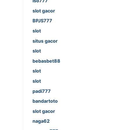
iso777
slot gacor
BPJS777
slot
situs gacor
slot
bebasbet88
slot
slot
padi777
bandartoto
slot gacor
naga62