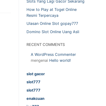
Slots Yang Lagi Gacor Sekarang
How to Play at Togel Online
Resmi Terpercaya
Ulasan Online Slot gopay777
Domino Slot Online Uang Asli
RECENT COMMENTS
A WordPress Commenter
mengenai
Hello world!
slot gacor
slot777
slot777
enakcuan