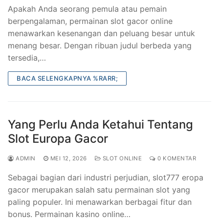
Apakah Anda seorang pemula atau pemain
berpengalaman, permainan slot gacor online
menawarkan kesenangan dan peluang besar untuk
menang besar. Dengan ribuan judul berbeda yang
tersedia,…
BACA SELENGKAPNYA %RARR;
Yang Perlu Anda Ketahui Tentang
Slot Europa Gacor
ADMIN
MEI 12, 2026
SLOT ONLINE
0 KOMENTAR
Sebagai bagian dari industri perjudian, slot777 eropa
gacor merupakan salah satu permainan slot yang
paling populer. Ini menawarkan berbagai fitur dan
bonus. Permainan kasino online…