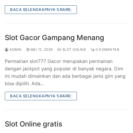
BACA SELENGKAPNYA %RARR;
Slot Gacor Gampang Menang
ADMIN
MEI 12, 2026
SLOT ONLINE
0 KOMENTAR
Permainan slot777 Gacor merupakan permainan
dengan jackpot yang populer di banyak negara. Gim
ini mudah dimainkan dan ada berbagai jenis gim yang
bisa dipilih. Ada…
BACA SELENGKAPNYA %RARR;
Slot Online gratis