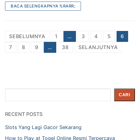
BACA SELENGKAPNYA %RARR;
Paginasi
SEBELUMNYA
1
…
3
4
5
6
pos
7
8
9
…
38
SELANJUTNYA
Cari
CARI
RECENT POSTS
Slots Yang Lagi Gacor Sekarang
How to Play at Togel Online Resmi Terpercaya