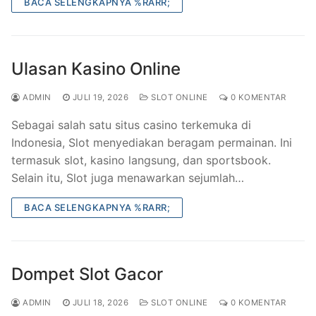
BACA SELENGKAPNYA %RARR;
Ulasan Kasino Online
ADMIN
JULI 19, 2026
SLOT ONLINE
0 KOMENTAR
Sebagai salah satu situs casino terkemuka di
Indonesia, Slot menyediakan beragam permainan. Ini
termasuk slot, kasino langsung, dan sportsbook.
Selain itu, Slot juga menawarkan sejumlah…
BACA SELENGKAPNYA %RARR;
Dompet Slot Gacor
ADMIN
JULI 18, 2026
SLOT ONLINE
0 KOMENTAR