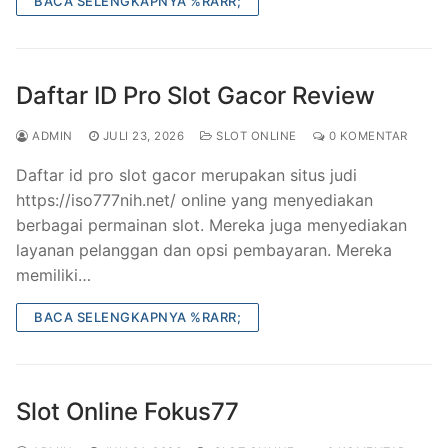
BACA SELENGKAPNYA %RARR;
Daftar ID Pro Slot Gacor Review
ADMIN
JULI 23, 2026
SLOT ONLINE
0 KOMENTAR
Daftar id pro slot gacor merupakan situs judi
https://iso777nih.net/ online yang menyediakan
berbagai permainan slot. Mereka juga menyediakan
layanan pelanggan dan opsi pembayaran. Mereka
memiliki…
BACA SELENGKAPNYA %RARR;
Slot Online Fokus77