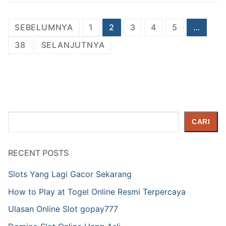
Paginasi
SEBELUMNYA
1
2
3
4
5
…
pos
38
SELANJUTNYA
Cari
CARI
RECENT POSTS
Slots Yang Lagi Gacor Sekarang
How to Play at Togel Online Resmi Terpercaya
Ulasan Online Slot gopay777