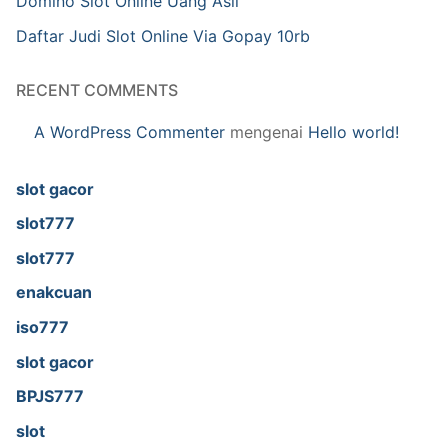
Domino Slot Online Uang Asli
Daftar Judi Slot Online Via Gopay 10rb
RECENT COMMENTS
A WordPress Commenter
mengenai
Hello world!
slot gacor
slot777
slot777
enakcuan
iso777
slot gacor
BPJS777
slot